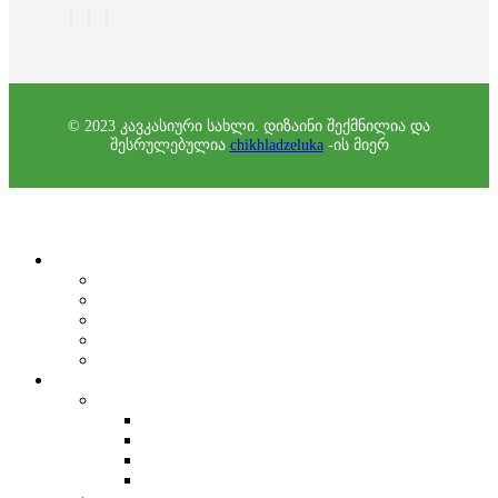
© 2023 კავკასიური სახლი. დიზაინი შექმნილია და
შესრულებულია
chikhladzeluka
-ის მიერ
About
History and Mission
Board
Team
Partners
Auditor's Report
Programs
Cultural-Educational Program
People's University
Internet Diary
Culture Calendar
Center for Harmonious Development “Kera”