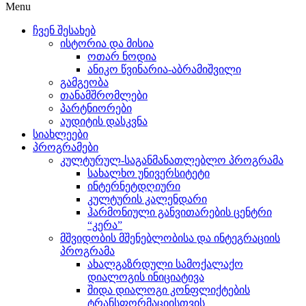
Menu
ჩვენ შესახებ
ისტორია და მისია
ოთარ ნოდია
ანიკო წვინარია-აბრამიშვილი
გამგეობა
თანამშრომლები
პარტნიორები
აუდიტის დასკვნა
სიახლეები
პროგრამები
კულტურულ-საგანმანათლებლო პროგრამა
სახალხო უნივერსიტეტი
ინტერნეტდღიური
კულტურის კალენდარი
ჰარმონიული განვითარების ცენტრი
“კერა”
მშვიდობის მშენებლობისა და ინტეგრაციის
პროგრამა
ახალგაზრდული სამოქალაქო
დიალოგის ინიციატივა
შიდა დიალოგი კონფლიქტების
ტრანსფორმაციისთვის