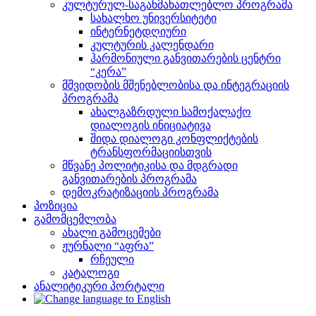
კულტურულ-საგანმანათლებლო პროგრამა
სახალხო უნივერსიტეტი
ინტერნეტდღიური
კულტურის კალენდარი
ჰარმონიული განვითარების ცენტრი
“კერა”
მშვიდობის მშენებლობისა და ინტეგრაციის
პროგრამა
ახალგაზრდული სამოქალაქო
დიალოგის ინიციატივა
შიდა დიალოგი კონფლიქტების
ტრანსფორმაციისთვის
მწვანე პოლიტიკისა და მდგრადი
განვითარების პროგრამა
დემოკრატიზაციის პროგრამა
პოზიცია
გამომცემლობა
ახალი გამოცემები
ჟურნალი “აფრა”
რჩეული
კატალოგი
ანალიტიკური პორტალი