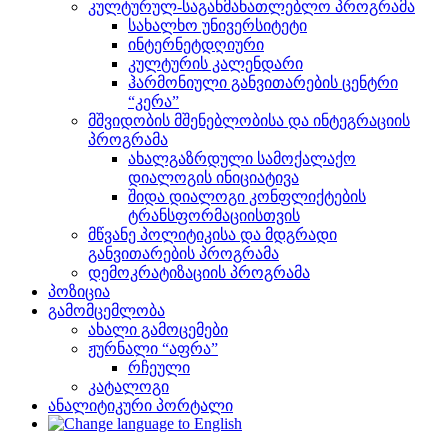
კულტურულ-საგანმანათლებლო პროგრამა
სახალხო უნივერსიტეტი
ინტერნეტდღიური
კულტურის კალენდარი
ჰარმონიული განვითარების ცენტრი
“კერა”
მშვიდობის მშენებლობისა და ინტეგრაციის
პროგრამა
ახალგაზრდული სამოქალაქო
დიალოგის ინიციატივა
შიდა დიალოგი კონფლიქტების
ტრანსფორმაციისთვის
მწვანე პოლიტიკისა და მდგრადი
განვითარების პროგრამა
დემოკრატიზაციის პროგრამა
პოზიცია
გამომცემლობა
ახალი გამოცემები
ჟურნალი “აფრა”
რჩეული
კატალოგი
ანალიტიკური პორტალი