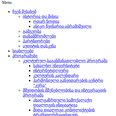
Menu
ჩვენ შესახებ
ისტორია და მისია
ოთარ ნოდია
ანიკო წვინარია-აბრამიშვილი
გამგეობა
თანამშრომლები
პარტნიორები
აუდიტის დასკვნა
სიახლეები
პროგრამები
კულტურულ-საგანმანათლებლო პროგრამა
სახალხო უნივერსიტეტი
ინტერნეტდღიური
კულტურის კალენდარი
ჰარმონიული განვითარების ცენტრი
“კერა”
მშვიდობის მშენებლობისა და ინტეგრაციის
პროგრამა
ახალგაზრდული სამოქალაქო
დიალოგის ინიციატივა
შიდა დიალოგი კონფლიქტების
ტრანსფორმაციისთვის