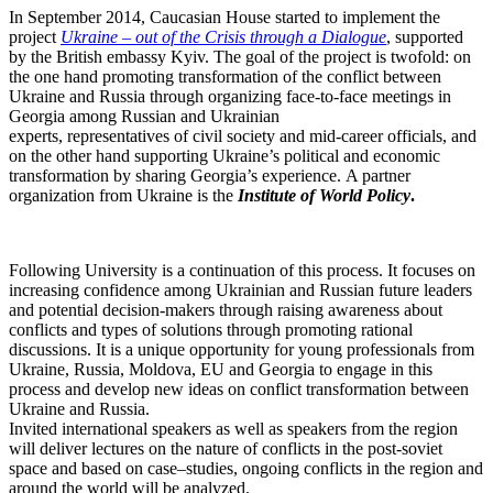
In September 2014, Caucasian House started to implement the
project
Ukraine – out of the Crisis through a Dialogue
, supported
by the British embassy Kyiv. The goal of the project is twofold: on
the one hand promoting transformation of the conflict between
Ukraine and Russia through organizing face-to-face meetings in
Georgia among Russian and Ukrainian
experts, representatives of civil society and mid-career officials, and
on the other hand supporting Ukraine’s political and economic
transformation by sharing Georgia’s experience. A partner
organization from Ukraine is the
Institute of World Policy
.
Following University is a continuation of this process. It focuses on
increasing confidence among Ukrainian and Russian future leaders
and potential decision-makers through raising awareness about
conflicts and types of solutions through promoting rational
discussions. It is a unique opportunity for young professionals from
Ukraine, Russia, Moldova, EU and Georgia to engage in this
process and develop new ideas on conflict transformation between
Ukraine and Russia.
Invited international speakers as well as speakers from the region
will deliver lectures on the nature of conflicts in the post-soviet
space and based on case–studies, ongoing conflicts in the region and
around the world will be analyzed.