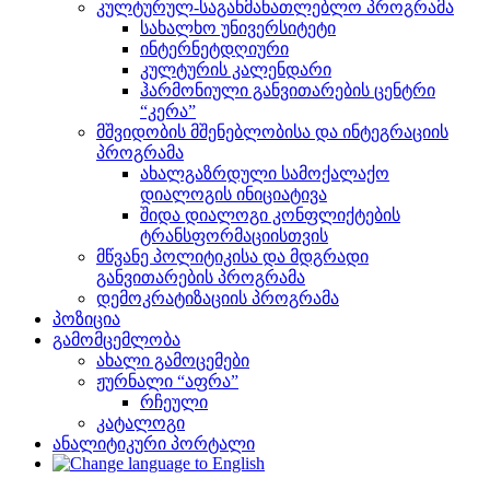
კულტურულ-საგანმანათლებლო პროგრამა
სახალხო უნივერსიტეტი
ინტერნეტდღიური
კულტურის კალენდარი
ჰარმონიული განვითარების ცენტრი
“კერა”
მშვიდობის მშენებლობისა და ინტეგრაციის
პროგრამა
ახალგაზრდული სამოქალაქო
დიალოგის ინიციატივა
შიდა დიალოგი კონფლიქტების
ტრანსფორმაციისთვის
მწვანე პოლიტიკისა და მდგრადი
განვითარების პროგრამა
დემოკრატიზაციის პროგრამა
პოზიცია
გამომცემლობა
ახალი გამოცემები
ჟურნალი “აფრა”
რჩეული
კატალოგი
ანალიტიკური პორტალი