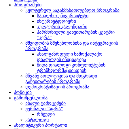
პროგრამები
კულტურულ-საგანმანათლებლო პროგრამა
სახალხო უნივერსიტეტი
ინტერნეტდღიური
კულტურის კალენდარი
ჰარმონიული განვითარების ცენტრი
“კერა”
მშვიდობის მშენებლობისა და ინტეგრაციის
პროგრამა
ახალგაზრდული სამოქალაქო
დიალოგის ინიციატივა
შიდა დიალოგი კონფლიქტების
ტრანსფორმაციისთვის
მწვანე პოლიტიკისა და მდგრადი
განვითარების პროგრამა
დემოკრატიზაციის პროგრამა
პოზიცია
გამომცემლობა
ახალი გამოცემები
ჟურნალი “აფრა”
რჩეული
კატალოგი
ანალიტიკური პორტალი