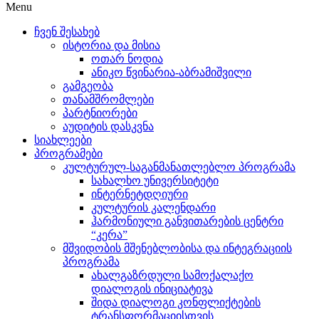
Menu
ჩვენ შესახებ
ისტორია და მისია
ოთარ ნოდია
ანიკო წვინარია-აბრამიშვილი
გამგეობა
თანამშრომლები
პარტნიორები
აუდიტის დასკვნა
სიახლეები
პროგრამები
კულტურულ-საგანმანათლებლო პროგრამა
სახალხო უნივერსიტეტი
ინტერნეტდღიური
კულტურის კალენდარი
ჰარმონიული განვითარების ცენტრი
“კერა”
მშვიდობის მშენებლობისა და ინტეგრაციის
პროგრამა
ახალგაზრდული სამოქალაქო
დიალოგის ინიციატივა
შიდა დიალოგი კონფლიქტების
ტრანსფორმაციისთვის