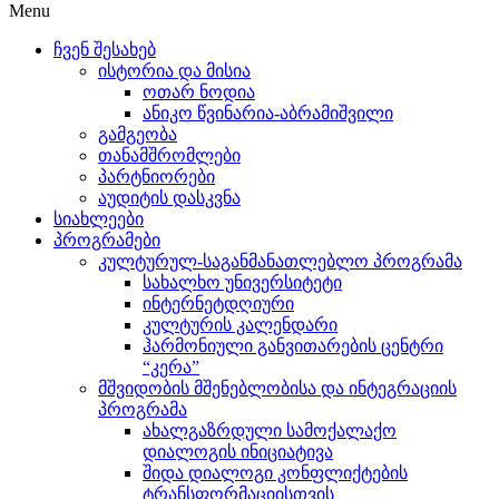
Menu
ჩვენ შესახებ
ისტორია და მისია
ოთარ ნოდია
ანიკო წვინარია-აბრამიშვილი
გამგეობა
თანამშრომლები
პარტნიორები
აუდიტის დასკვნა
სიახლეები
პროგრამები
კულტურულ-საგანმანათლებლო პროგრამა
სახალხო უნივერსიტეტი
ინტერნეტდღიური
კულტურის კალენდარი
ჰარმონიული განვითარების ცენტრი
“კერა”
მშვიდობის მშენებლობისა და ინტეგრაციის
პროგრამა
ახალგაზრდული სამოქალაქო
დიალოგის ინიციატივა
შიდა დიალოგი კონფლიქტების
ტრანსფორმაციისთვის