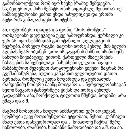
გამონაბოლქვით რომ იყო სავსე (რამაც შემდეგში,
საუბედუროდ, მისი მეპატრონის სიცოცხლე შეიწირა). იქ
სამსაფეხურიანი კიბით უნდა ჩასულიყავი და ერთმა
ავტორმა კინაღამ ფეხი მოიტეხა.
აი, ოქტომბერი დადგა და ფონდ “ჰორიზონტის”
ოთხკაციანი დელეგაცია უკვე ჩამოფრინდა, ჟურნალი კი
ჯერ არ იყო სტამბიდან გამოტანილი. დელეგაციის
წევრები, პირველ რიგში, ბატონი იორგ ჰენლე, მის ხელში
აღებას ჩქარობდნენ. დროის გაყვანის მიზნით ისინი ჩემს
სახლში მივიპატიჟე, ვითომ, ქართველი მხატვრების
ნახატების საჩვენებლად. ნასესხები ფულით ნაყიდი
შამპანურით შევავსეთ მაღალფეხიანი ჭიქები, მაგრამ რა
გვეშამპანურება, სულის კაწკაწით ველოდებით დათო
აკრიანს, რომელიც უნდა მოვარდეს და ჟურნალის
რამდენიმე ნომერი მაინც მოიტანოს… ნერვიულობისაგან
ხელი წავკარი ტანწერწეტა ჭიქას და იორგ ჰენლეს
გადავასხი. აბა, ჩოჩქოლი, ტილოთი წმენდა, ბოდიში, არა
უშავს და ა.შ.
მაგრამ მომხდარს მთელი სიმძაფრით ვერ აღვიქვამ.
სტუმრებს უკვე მოუთმენლობა ეტყობათ, წესით, ჟურნალი
მზად უნდა დახვედროდათ და… სინათლე ჩაქრა! მერე
სანთლები, ლამპები, სკამებზე წამოდებები და ა.შ. და აი,