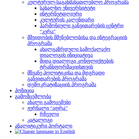
კულტურულ-საგანმანათლებლო პროგრამა
სახალხო უნივერსიტეტი
ინტერნეტდღიური
კულტურის კალენდარი
ჰარმონიული განვითარების ცენტრი
“კერა”
მშვიდობის მშენებლობისა და ინტეგრაციის
პროგრამა
ახალგაზრდული სამოქალაქო
დიალოგის ინიციატივა
შიდა დიალოგი კონფლიქტების
ტრანსფორმაციისთვის
მწვანე პოლიტიკისა და მდგრადი
განვითარების პროგრამა
დემოკრატიზაციის პროგრამა
პოზიცია
გამომცემლობა
ახალი გამოცემები
ჟურნალი “აფრა”
რჩეული
კატალოგი
ანალიტიკური პორტალი