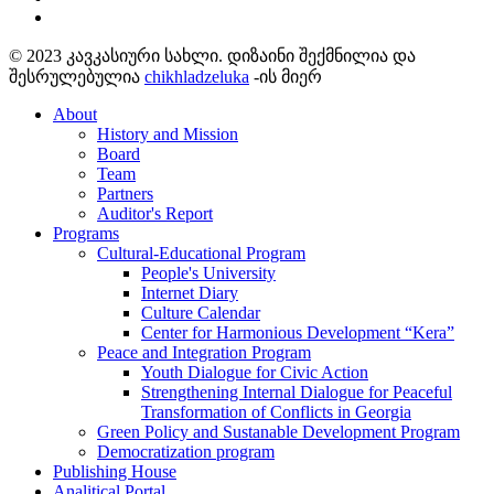
© 2023 კავკასიური სახლი. დიზაინი შექმნილია და
შესრულებულია
chikhladzeluka
-ის მიერ
About
History and Mission
Board
Team
Partners
Auditor's Report
Programs
Cultural-Educational Program
People's University
Internet Diary
Culture Calendar
Center for Harmonious Development “Kera”
Peace and Integration Program
Youth Dialogue for Civic Action
Strengthening Internal Dialogue for Peaceful
Transformation of Conflicts in Georgia
Green Policy and Sustanable Development Program
Democratization program
Publishing House
Analitical Portal