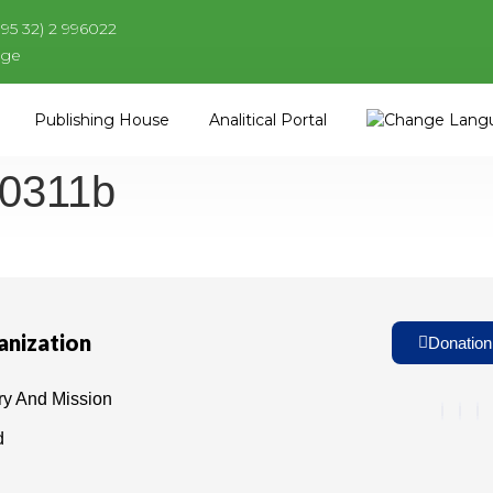
995 32) 2 996022
.ge
Publishing House
Analitical Portal
20311b
anization
Donation
ry And Mission
d