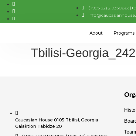
(+995 32) 2 935088; (+
info@caucasianhouse
About
Programs
Tbilisi-Georgia_24
Org
Histo
Caucasian House 0105 Tbilisi, Georgia
Boar
Galaktion Tabidze 20
Team