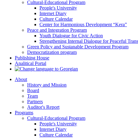
Cultural-Educational Program
People's University
Internet Diary
Culture Calendar
Center for Harmonious Development “Kera”
Peace and Integration Program
Youth Dialogue for Civic Action
Strengthening Internal Dialogue for Peaceful Trans
Green Policy and Sustanable Development Program
Democratization program
Publishing House
Analitical Portal
About
History and Mission
Board
Team
Partners
Auditor's Report
Programs
Cultural-Educational Program
People's University
Internet Diary
Culture Calendar