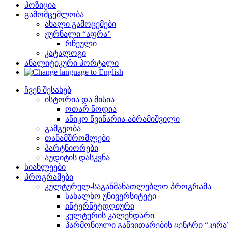
პოზიცია
გამომცემლობა
ახალი გამოცემები
ჟურნალი “აფრა”
რჩეული
კატალოგი
ანალიტიკური პორტალი
ჩვენ შესახებ
ისტორია და მისია
ოთარ ნოდია
ანიკო წვინარია-აბრამიშვილი
გამგეობა
თანამშრომლები
პარტნიორები
აუდიტის დასკვნა
სიახლეები
პროგრამები
კულტურულ-საგანმანათლებლო პროგრამა
სახალხო უნივერსიტეტი
ინტერნეტდღიური
კულტურის კალენდარი
ჰარმონიული განვითარების ცენტრი “კერა