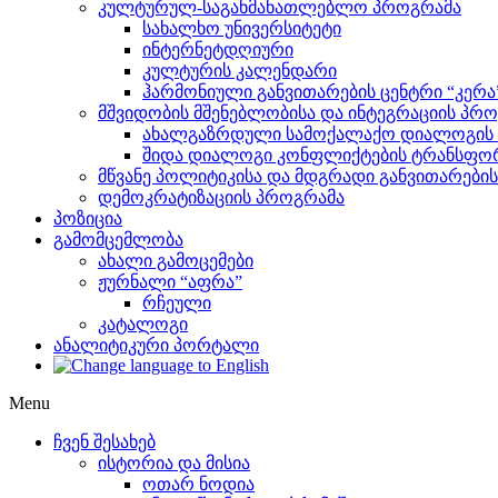
კულტურულ-საგანმანათლებლო პროგრამა
სახალხო უნივერსიტეტი
ინტერნეტდღიური
კულტურის კალენდარი
ჰარმონიული განვითარების ცენტრი “კერა
მშვიდობის მშენებლობისა და ინტეგრაციის პრ
ახალგაზრდული სამოქალაქო დიალოგის ი
შიდა დიალოგი კონფლიქტების ტრანსფორ
მწვანე პოლიტიკისა და მდგრადი განვითარები
დემოკრატიზაციის პროგრამა
პოზიცია
გამომცემლობა
ახალი გამოცემები
ჟურნალი “აფრა”
რჩეული
კატალოგი
ანალიტიკური პორტალი
Menu
ჩვენ შესახებ
ისტორია და მისია
ოთარ ნოდია