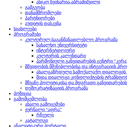
ანიკო წვინარია-აბრამიშვილი
გამგეობა
თანამშრომლები
პარტნიორები
აუდიტის დასკვნა
სიახლეები
პროგრამები
კულტურულ-საგანმანათლებლო პროგრამა
სახალხო უნივერსიტეტი
ინტერნეტდღიური
კულტურის კალენდარი
ჰარმონიული განვითარების ცენტრი “კერა
მშვიდობის მშენებლობისა და ინტეგრაციის პრ
ახალგაზრდული სამოქალაქო დიალოგის ი
შიდა დიალოგი კონფლიქტების ტრანსფორ
მწვანე პოლიტიკისა და მდგრადი განვითარები
დემოკრატიზაციის პროგრამა
პოზიცია
გამომცემლობა
ახალი გამოცემები
ჟურნალი “აფრა”
რჩეული
კატალოგი
ანალიტიკური პორტალი