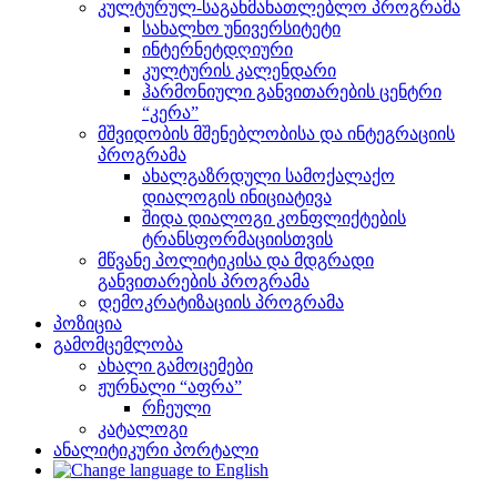
კულტურულ-საგანმანათლებლო პროგრამა
სახალხო უნივერსიტეტი
ინტერნეტდღიური
კულტურის კალენდარი
ჰარმონიული განვითარების ცენტრი
“კერა”
მშვიდობის მშენებლობისა და ინტეგრაციის
პროგრამა
ახალგაზრდული სამოქალაქო
დიალოგის ინიციატივა
შიდა დიალოგი კონფლიქტების
ტრანსფორმაციისთვის
მწვანე პოლიტიკისა და მდგრადი
განვითარების პროგრამა
დემოკრატიზაციის პროგრამა
პოზიცია
გამომცემლობა
ახალი გამოცემები
ჟურნალი “აფრა”
რჩეული
კატალოგი
ანალიტიკური პორტალი