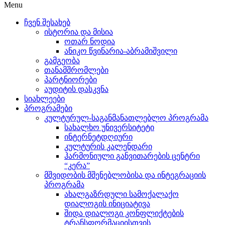
Menu
ჩვენ შესახებ
ისტორია და მისია
ოთარ ნოდია
ანიკო წვინარია-აბრამიშვილი
გამგეობა
თანამშრომლები
პარტნიორები
აუდიტის დასკვნა
სიახლეები
პროგრამები
კულტურულ-საგანმანათლებლო პროგრამა
სახალხო უნივერსიტეტი
ინტერნეტდღიური
კულტურის კალენდარი
ჰარმონიული განვითარების ცენტრი
“კერა”
მშვიდობის მშენებლობისა და ინტეგრაციის
პროგრამა
ახალგაზრდული სამოქალაქო
დიალოგის ინიციატივა
შიდა დიალოგი კონფლიქტების
ტრანსფორმაციისთვის