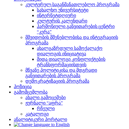
კულტურულ-საგანმანათლებლო პროგრამა
სახალხო უნივერსიტეტი
ინტერნეტდღიური
კულტურის კალენდარი
ჰარმონიული განვითარების ცენტრი
“კერა”
მშვიდობის მშენებლობისა და ინტეგრაციის
პროგრამა
ახალგაზრდული სამოქალაქო
დიალოგის ინიციატივა
შიდა დიალოგი კონფლიქტების
ტრანსფორმაციისთვის
მწვანე პოლიტიკისა და მდგრადი
განვითარების პროგრამა
დემოკრატიზაციის პროგრამა
პოზიცია
გამომცემლობა
ახალი გამოცემები
ჟურნალი “აფრა”
რჩეული
კატალოგი
ანალიტიკური პორტალი