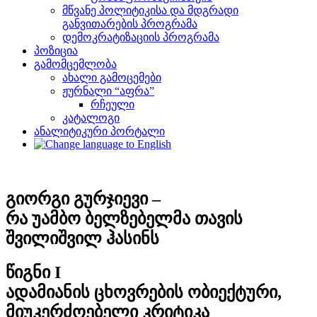
მწვანე პოლიტიკისა და მდგრადი
განვითარების პროგრამა
დემოკრატიზაციის პროგრამა
პოზიცია
გამომცემლობა
ახალი გამოცემები
ჟურნალი “აფრა”
რჩეული
კატალოგი
ანალიტიკური პორტალი
გიორგი გურჯიევი –
რა უამბო ბელზებელმა თავის
შვილიშვილ ჰასინს
წიგნი I
ადამიანის ცხოვრების ობიექტური,
მიუკერძოებელი კრიტიკა