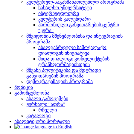
კულტურულ-საგანმანათლებლო პროგრამა
სახალხო უნივერსიტეტი
ინტერნეტდღიური
კულტურის კალენდარი
ჰარმონიული განვითარების ცენტრი
“კერა”
მშვიდობის მშენებლობისა და ინტეგრაციის
პროგრამა
ახალგაზრდული სამოქალაქო
დიალოგის ინიციატივა
შიდა დიალოგი კონფლიქტების
ტრანსფორმაციისთვის
მწვანე პოლიტიკისა და მდგრადი
განვითარების პროგრამა
დემოკრატიზაციის პროგრამა
პოზიცია
გამომცემლობა
ახალი გამოცემები
ჟურნალი “აფრა”
რჩეული
კატალოგი
ანალიტიკური პორტალი