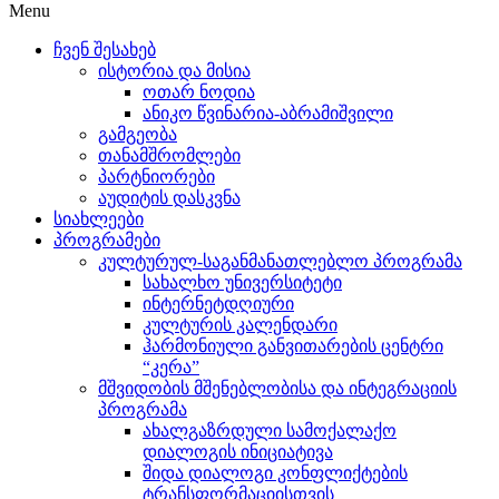
Menu
ჩვენ შესახებ
ისტორია და მისია
ოთარ ნოდია
ანიკო წვინარია-აბრამიშვილი
გამგეობა
თანამშრომლები
პარტნიორები
აუდიტის დასკვნა
სიახლეები
პროგრამები
კულტურულ-საგანმანათლებლო პროგრამა
სახალხო უნივერსიტეტი
ინტერნეტდღიური
კულტურის კალენდარი
ჰარმონიული განვითარების ცენტრი
“კერა”
მშვიდობის მშენებლობისა და ინტეგრაციის
პროგრამა
ახალგაზრდული სამოქალაქო
დიალოგის ინიციატივა
შიდა დიალოგი კონფლიქტების
ტრანსფორმაციისთვის