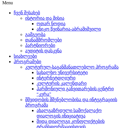
Menu
ჩვენ შესახებ
ისტორია და მისია
ოთარ ნოდია
ანიკო წვინარია-აბრამიშვილი
გამგეობა
თანამშრომლები
პარტნიორები
აუდიტის დასკვნა
სიახლეები
პროგრამები
კულტურულ-საგანმანათლებლო პროგრამა
სახალხო უნივერსიტეტი
ინტერნეტდღიური
კულტურის კალენდარი
ჰარმონიული განვითარების ცენტრი
“კერა”
მშვიდობის მშენებლობისა და ინტეგრაციის
პროგრამა
ახალგაზრდული სამოქალაქო
დიალოგის ინიციატივა
შიდა დიალოგი კონფლიქტების
ტრანსფორმაციისთვის