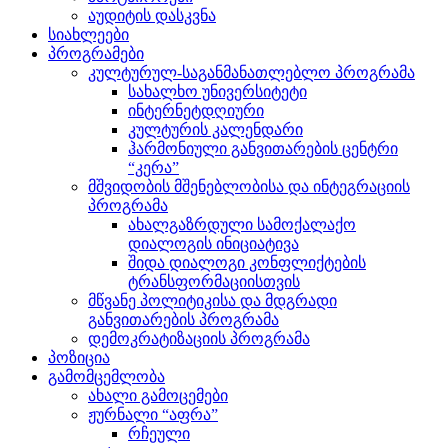
აუდიტის დასკვნა
სიახლეები
პროგრამები
კულტურულ-საგანმანათლებლო პროგრამა
სახალხო უნივერსიტეტი
ინტერნეტდღიური
კულტურის კალენდარი
ჰარმონიული განვითარების ცენტრი
“კერა”
მშვიდობის მშენებლობისა და ინტეგრაციის
პროგრამა
ახალგაზრდული სამოქალაქო
დიალოგის ინიციატივა
შიდა დიალოგი კონფლიქტების
ტრანსფორმაციისთვის
მწვანე პოლიტიკისა და მდგრადი
განვითარების პროგრამა
დემოკრატიზაციის პროგრამა
პოზიცია
გამომცემლობა
ახალი გამოცემები
ჟურნალი “აფრა”
რჩეული