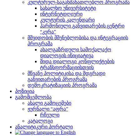
კულტურულ-საგანმანათლებლო პროგრამა
სახალხო უნივერსიტეტი
ინტერნეტდღიური
კულტურის კალენდარი
ჰარმონიული განვითარების ცენტრი
“კერა”
მშვიდობის მშენებლობისა და ინტეგრაციის
პროგრამა
ახალგაზრდული სამოქალაქო
დიალოგის ინიციატივა
შიდა დიალოგი კონფლიქტების
ტრანსფორმაციისთვის
მწვანე პოლიტიკისა და მდგრადი
განვითარების პროგრამა
დემოკრატიზაციის პროგრამა
პოზიცია
გამომცემლობა
ახალი გამოცემები
ჟურნალი “აფრა”
რჩეული
კატალოგი
ანალიტიკური პორტალი