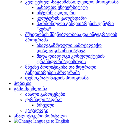
კულტურულ-საგანმანათლებლო პროგრამა
სახალხო უნივერსიტეტი
ინტერნეტდღიური
კულტურის კალენდარი
ჰარმონიული განვითარების ცენტრი
“კერა”
მშვიდობის მშენებლობისა და ინტეგრაციის
პროგრამა
ახალგაზრდული სამოქალაქო
დიალოგის ინიციატივა
შიდა დიალოგი კონფლიქტების
ტრანსფორმაციისთვის
მწვანე პოლიტიკისა და მდგრადი
განვითარების პროგრამა
დემოკრატიზაციის პროგრამა
პოზიცია
გამომცემლობა
ახალი გამოცემები
ჟურნალი “აფრა”
რჩეული
კატალოგი
ანალიტიკური პორტალი