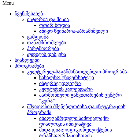
Menu
ჩვენ შესახებ
ისტორია და მისია
ოთარ ნოდია
ანიკო წვინარია-აბრამიშვილი
გამგეობა
თანამშრომლები
პარტნიორები
აუდიტის დასკვნა
სიახლეები
პროგრამები
კულტურულ-საგანმანათლებლო პროგრამა
სახალხო უნივერსიტეტი
ინტერნეტდღიური
კულტურის კალენდარი
ჰარმონიული განვითარების ცენტრი
“კერა”
მშვიდობის მშენებლობისა და ინტეგრაციის
პროგრამა
ახალგაზრდული სამოქალაქო
დიალოგის ინიციატივა
შიდა დიალოგი კონფლიქტების
ტრანსფორმაციისთვის