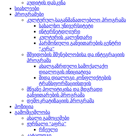
აუდიტის დასკვნა
სიახლეები
პროგრამები
კულტურულ-საგანმანათლებლო პროგრამა
სახალხო უნივერსიტეტი
ინტერნეტდღიური
კულტურის კალენდარი
ჰარმონიული განვითარების ცენტრი
“კერა”
მშვიდობის მშენებლობისა და ინტეგრაციის
პროგრამა
ახალგაზრდული სამოქალაქო
დიალოგის ინიციატივა
შიდა დიალოგი კონფლიქტების
ტრანსფორმაციისთვის
მწვანე პოლიტიკისა და მდგრადი
განვითარების პროგრამა
დემოკრატიზაციის პროგრამა
პოზიცია
გამომცემლობა
ახალი გამოცემები
ჟურნალი “აფრა”
რჩეული
კატალოგი