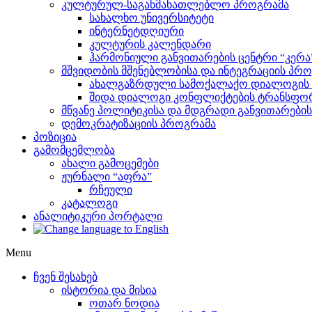
კულტურულ-საგანმანათლებლო პროგრამა
სახალხო უნივერსიტეტი
ინტერნეტდღიური
კულტურის კალენდარი
ჰარმონიული განვითარების ცენტრი “კერა
მშვიდობის მშენებლობისა და ინტეგრაციის პრ
ახალგაზრდული სამოქალაქო დიალოგის ი
შიდა დიალოგი კონფლიქტების ტრანსფორ
მწვანე პოლიტიკისა და მდგრადი განვითარები
დემოკრატიზაციის პროგრამა
პოზიცია
გამომცემლობა
ახალი გამოცემები
ჟურნალი “აფრა”
რჩეული
კატალოგი
ანალიტიკური პორტალი
Menu
ჩვენ შესახებ
ისტორია და მისია
ოთარ ნოდია