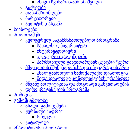
ანიკო წვინარია-აბრამიშვილი
გამგეობა
თანამშრომლები
პარტნიორები
აუდიტის დასკვნა
სიახლეები
პროგრამები
კულტურულ-საგანმანათლებლო პროგრამა
სახალხო უნივერსიტეტი
ინტერნეტდღიური
კულტურის კალენდარი
ჰარმონიული განვითარების ცენტრი “კერა
მშვიდობის მშენებლობისა და ინტეგრაციის პრ
ახალგაზრდული სამოქალაქო დიალოგის ი
შიდა დიალოგი კონფლიქტების ტრანსფორ
მწვანე პოლიტიკისა და მდგრადი განვითარები
დემოკრატიზაციის პროგრამა
პოზიცია
გამომცემლობა
ახალი გამოცემები
ჟურნალი “აფრა”
რჩეული
კატალოგი
ანალიტიკური პორტალი