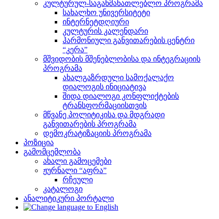
კულტურულ-საგანმანათლებლო პროგრამა
სახალხო უნივერსიტეტი
ინტერნეტდღიური
კულტურის კალენდარი
ჰარმონიული განვითარების ცენტრი
“კერა”
მშვიდობის მშენებლობისა და ინტეგრაციის
პროგრამა
ახალგაზრდული სამოქალაქო
დიალოგის ინიციატივა
შიდა დიალოგი კონფლიქტების
ტრანსფორმაციისთვის
მწვანე პოლიტიკისა და მდგრადი
განვითარების პროგრამა
დემოკრატიზაციის პროგრამა
პოზიცია
გამომცემლობა
ახალი გამოცემები
ჟურნალი “აფრა”
რჩეული
კატალოგი
ანალიტიკური პორტალი