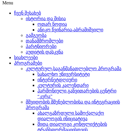
Menu
ჩვენ შესახებ
ისტორია და მისია
ოთარ ნოდია
ანიკო წვინარია-აბრამიშვილი
გამგეობა
თანამშრომლები
პარტნიორები
აუდიტის დასკვნა
სიახლეები
პროგრამები
კულტურულ-საგანმანათლებლო პროგრამა
სახალხო უნივერსიტეტი
ინტერნეტდღიური
კულტურის კალენდარი
ჰარმონიული განვითარების ცენტრი
“კერა”
მშვიდობის მშენებლობისა და ინტეგრაციის
პროგრამა
ახალგაზრდული სამოქალაქო
დიალოგის ინიციატივა
შიდა დიალოგი კონფლიქტების
ტრანსფორმაციისთვის