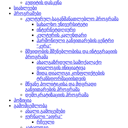
აუდიტის დასკვნა
სიახლეები
პროგრამები
კულტურულ-საგანმანათლებლო პროგრამა
სახალხო უნივერსიტეტი
ინტერნეტდღიური
კულტურის კალენდარი
ჰარმონიული განვითარების ცენტრი
“კერა”
მშვიდობის მშენებლობისა და ინტეგრაციის
პროგრამა
ახალგაზრდული სამოქალაქო
დიალოგის ინიციატივა
შიდა დიალოგი კონფლიქტების
ტრანსფორმაციისთვის
მწვანე პოლიტიკისა და მდგრადი
განვითარების პროგრამა
დემოკრატიზაციის პროგრამა
პოზიცია
გამომცემლობა
ახალი გამოცემები
ჟურნალი “აფრა”
რჩეული
კატალოგი