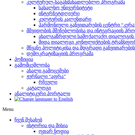
კულტურულ-საგანმანათლებლო პროგრამა
სახალხო უნივერსიტეტი
ინტერნეტდღიური
კულტურის კალენდარი
ჰარმონიული განვითარების ცენტრი “კერა
მშვიდობის მშენებლობისა და ინტეგრაციის პრ
ახალგაზრდული სამოქალაქო დიალოგის ი
შიდა დიალოგი კონფლიქტების ტრანსფორ
მწვანე პოლიტიკისა და მდგრადი განვითარები
დემოკრატიზაციის პროგრამა
პოზიცია
გამომცემლობა
ახალი გამოცემები
ჟურნალი “აფრა”
რჩეული
კატალოგი
ანალიტიკური პორტალი
Menu
ჩვენ შესახებ
ისტორია და მისია
ოთარ ნოდია