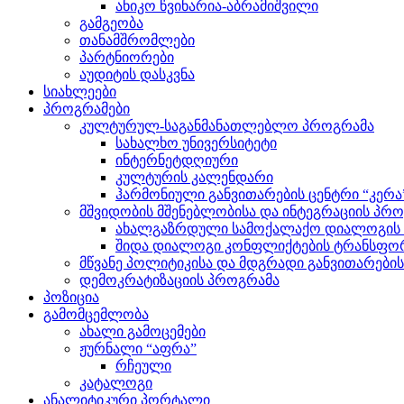
ანიკო წვინარია-აბრამიშვილი
გამგეობა
თანამშრომლები
პარტნიორები
აუდიტის დასკვნა
სიახლეები
პროგრამები
კულტურულ-საგანმანათლებლო პროგრამა
სახალხო უნივერსიტეტი
ინტერნეტდღიური
კულტურის კალენდარი
ჰარმონიული განვითარების ცენტრი “კერა
მშვიდობის მშენებლობისა და ინტეგრაციის პრ
ახალგაზრდული სამოქალაქო დიალოგის ი
შიდა დიალოგი კონფლიქტების ტრანსფორ
მწვანე პოლიტიკისა და მდგრადი განვითარები
დემოკრატიზაციის პროგრამა
პოზიცია
გამომცემლობა
ახალი გამოცემები
ჟურნალი “აფრა”
რჩეული
კატალოგი
ანალიტიკური პორტალი