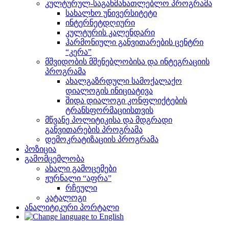
კულტურულ-საგანმანათლებლო პროგრამა
სახალხო უნივერსიტეტი
ინტერნეტდღიური
კულტურის კალენდარი
ჰარმონიული განვითარების ცენტრი
“კერა”
მშვიდობის მშენებლობისა და ინტეგრაციის
პროგრამა
ახალგაზრდული სამოქალაქო
დიალოგის ინიციატივა
შიდა დიალოგი კონფლიქტების
ტრანსფორმაციისთვის
მწვანე პოლიტიკისა და მდგრადი
განვითარების პროგრამა
დემოკრატიზაციის პროგრამა
პოზიცია
გამომცემლობა
ახალი გამოცემები
ჟურნალი “აფრა”
რჩეული
კატალოგი
ანალიტიკური პორტალი