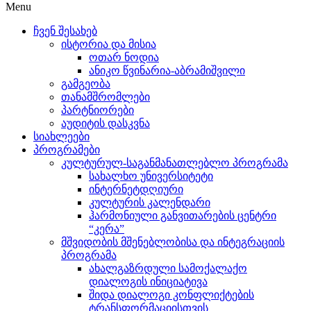
Menu
ჩვენ შესახებ
ისტორია და მისია
ოთარ ნოდია
ანიკო წვინარია-აბრამიშვილი
გამგეობა
თანამშრომლები
პარტნიორები
აუდიტის დასკვნა
სიახლეები
პროგრამები
კულტურულ-საგანმანათლებლო პროგრამა
სახალხო უნივერსიტეტი
ინტერნეტდღიური
კულტურის კალენდარი
ჰარმონიული განვითარების ცენტრი
“კერა”
მშვიდობის მშენებლობისა და ინტეგრაციის
პროგრამა
ახალგაზრდული სამოქალაქო
დიალოგის ინიციატივა
შიდა დიალოგი კონფლიქტების
ტრანსფორმაციისთვის