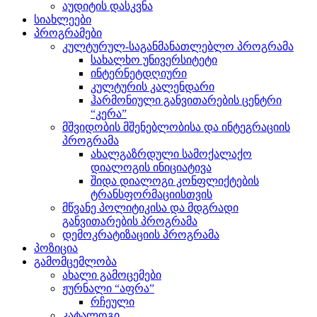
აუდიტის დასკვნა
სიახლეები
პროგრამები
კულტურულ-საგანმანათლებლო პროგრამა
სახალხო უნივერსიტეტი
ინტერნეტდღიური
კულტურის კალენდარი
ჰარმონიული განვითარების ცენტრი
“კერა”
მშვიდობის მშენებლობისა და ინტეგრაციის
პროგრამა
ახალგაზრდული სამოქალაქო
დიალოგის ინიციატივა
შიდა დიალოგი კონფლიქტების
ტრანსფორმაციისთვის
მწვანე პოლიტიკისა და მდგრადი
განვითარების პროგრამა
დემოკრატიზაციის პროგრამა
პოზიცია
გამომცემლობა
ახალი გამოცემები
ჟურნალი “აფრა”
რჩეული
კატალოგი