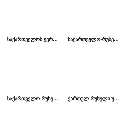
საქართველოს ევროპული ინტეგრაციის დღის წესრიგი და რუსეთთან ურთიერთობების ნორმალიზაციის პროცესი
საქართველო-რუსეთი: გამყოფ ხაზზე მიმდინარე მოვლენების პოლიტიკური, სამართლებრივი და ჰუმანიტარული განზომილება
საქართველო-რუსეთი: ორი პერსპექტივა პოლიტიკურ, უსაფრთხოების და ეკონომიკურ საკითხებზე
ქართულ-რუსული ურთიერთობები: ძველი სირთულეები და ახალი შესაძლებლობები