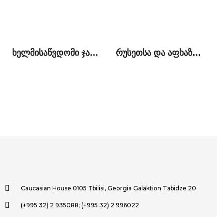
ხელმისაწვდომი ჯანდაცვა საქართველოს ოკუპირებულ ტერიტორიაზე მცხოვრები მოსახლეობისათვის: მიღწევები და გამოწვევები
რუსეთსა და აფხაზეთს შორის გაფორმებული „მოკავშირეობის და სტრატეგიული პარტნიორობის შესახებ“ ხელშეკრულების კონტექსტუალური ანალიზი
Caucasian House 0105 Tbilisi, Georgia Galaktion Tabidze 20
(+995 32) 2 935088; (+995 32) 2 996022