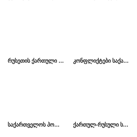
რუსეთის ქართული დიასპორა და ქართულ-რუსული ურთიერთობები
კონფლიქტები საქართველოში: მიმდინარე ეტაპის თავისებურებები და ამოცანები
საქართველოს პოლიტიკა ჩრდილოეთ კავკასიის მიმართ 2008-2012 წლებში და მას შემდეგ: შედარებითი ანალიზი
ქართულ-რუსული სავაჭრო-ეკონომიკური ურთიერთობები საქართელოს DCFTA-სთან მიერთებისა და ევრაზიული კავშირის შექმნის ფონზე