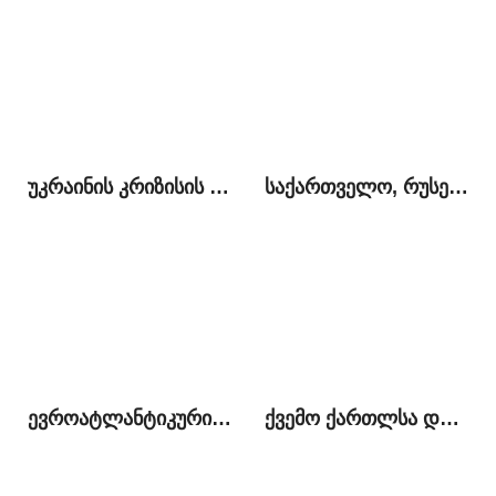
უკრაინის კრიზისის კონტექსტუალიზაცია ქართულ პოლიტიკაში
საქართველო, რუსეთი და ჩრდილოეთ კავკასია: ოპტიმალური პოლიტიკის ძიებაში
ევროატლანტიკური სკეპტიციზმი ქართულ საზოგადოებრივ-პოლიტიკურ სივრცეში
ქვემო ქართლსა და სამცხე-ჯავახეთში არსებული პრობლემები და ადგილობრივი მოსახლეობის საგარეო პოლიტიკური პრეფერენციები