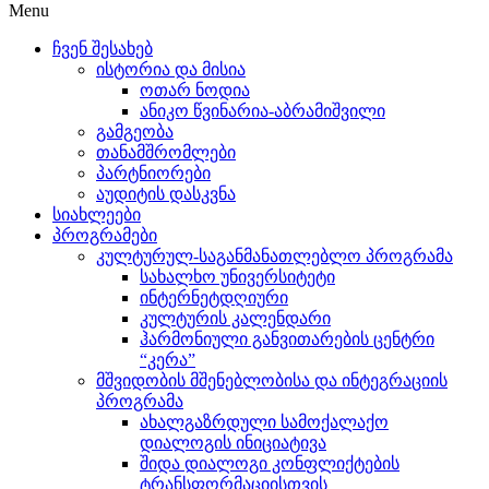
Menu
ჩვენ შესახებ
ისტორია და მისია
ოთარ ნოდია
ანიკო წვინარია-აბრამიშვილი
გამგეობა
თანამშრომლები
პარტნიორები
აუდიტის დასკვნა
სიახლეები
პროგრამები
კულტურულ-საგანმანათლებლო პროგრამა
სახალხო უნივერსიტეტი
ინტერნეტდღიური
კულტურის კალენდარი
ჰარმონიული განვითარების ცენტრი
“კერა”
მშვიდობის მშენებლობისა და ინტეგრაციის
პროგრამა
ახალგაზრდული სამოქალაქო
დიალოგის ინიციატივა
შიდა დიალოგი კონფლიქტების
ტრანსფორმაციისთვის