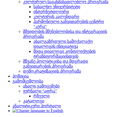
კულტურულ-საგანმანათლებლო პროგრამა
სახალხო უნივერსიტეტი
ინტერნეტდღიური
კულტურის კალენდარი
ჰარმონიული განვითარების ცენტრი
“კერა”
მშვიდობის მშენებლობისა და ინტეგრაციის
პროგრამა
ახალგაზრდული სამოქალაქო
დიალოგის ინიციატივა
შიდა დიალოგი კონფლიქტების
ტრანსფორმაციისთვის
მწვანე პოლიტიკისა და მდგრადი
განვითარების პროგრამა
დემოკრატიზაციის პროგრამა
პოზიცია
გამომცემლობა
ახალი გამოცემები
ჟურნალი “აფრა”
რჩეული
კატალოგი
ანალიტიკური პორტალი