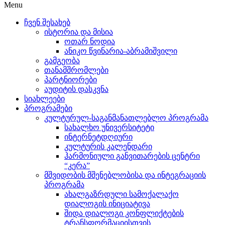
Menu
ჩვენ შესახებ
ისტორია და მისია
ოთარ ნოდია
ანიკო წვინარია-აბრამიშვილი
გამგეობა
თანამშრომლები
პარტნიორები
აუდიტის დასკვნა
სიახლეები
პროგრამები
კულტურულ-საგანმანათლებლო პროგრამა
სახალხო უნივერსიტეტი
ინტერნეტდღიური
კულტურის კალენდარი
ჰარმონიული განვითარების ცენტრი
“კერა”
მშვიდობის მშენებლობისა და ინტეგრაციის
პროგრამა
ახალგაზრდული სამოქალაქო
დიალოგის ინიციატივა
შიდა დიალოგი კონფლიქტების
ტრანსფორმაციისთვის