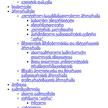
აუდიტის დასკვნა
სიახლეები
პროგრამები
კულტურულ-საგანმანათლებლო პროგრამა
სახალხო უნივერსიტეტი
ინტერნეტდღიური
კულტურის კალენდარი
ჰარმონიული განვითარების ცენტრი
“კერა”
მშვიდობის მშენებლობისა და ინტეგრაციის
პროგრამა
ახალგაზრდული სამოქალაქო
დიალოგის ინიციატივა
შიდა დიალოგი კონფლიქტების
ტრანსფორმაციისთვის
მწვანე პოლიტიკისა და მდგრადი
განვითარების პროგრამა
დემოკრატიზაციის პროგრამა
პოზიცია
გამომცემლობა
ახალი გამოცემები
ჟურნალი “აფრა”
რჩეული
კატალოგი