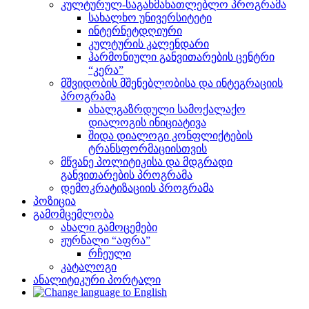
კულტურულ-საგანმანათლებლო პროგრამა
სახალხო უნივერსიტეტი
ინტერნეტდღიური
კულტურის კალენდარი
ჰარმონიული განვითარების ცენტრი
“კერა”
მშვიდობის მშენებლობისა და ინტეგრაციის
პროგრამა
ახალგაზრდული სამოქალაქო
დიალოგის ინიციატივა
შიდა დიალოგი კონფლიქტების
ტრანსფორმაციისთვის
მწვანე პოლიტიკისა და მდგრადი
განვითარების პროგრამა
დემოკრატიზაციის პროგრამა
პოზიცია
გამომცემლობა
ახალი გამოცემები
ჟურნალი “აფრა”
რჩეული
კატალოგი
ანალიტიკური პორტალი