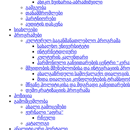
ანიკო წვინარია-აბრამიშვილი
გამგეობა
თანამშრომლები
პარტნიორები
აუდიტის დასკვნა
სიახლეები
პროგრამები
კულტურულ-საგანმანათლებლო პროგრამა
სახალხო უნივერსიტეტი
ინტერნეტდღიური
კულტურის კალენდარი
ჰარმონიული განვითარების ცენტრი “კერა
მშვიდობის მშენებლობისა და ინტეგრაციის პრ
ახალგაზრდული სამოქალაქო დიალოგის ი
შიდა დიალოგი კონფლიქტების ტრანსფორ
მწვანე პოლიტიკისა და მდგრადი განვითარები
დემოკრატიზაციის პროგრამა
პოზიცია
გამომცემლობა
ახალი გამოცემები
ჟურნალი “აფრა”
რჩეული
კატალოგი
ანალიტიკური პორტალი