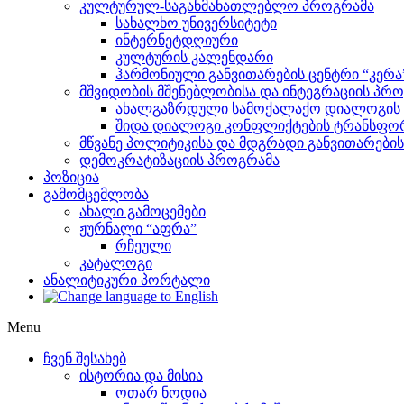
კულტურულ-საგანმანათლებლო პროგრამა
სახალხო უნივერსიტეტი
ინტერნეტდღიური
კულტურის კალენდარი
ჰარმონიული განვითარების ცენტრი “კერა
მშვიდობის მშენებლობისა და ინტეგრაციის პრ
ახალგაზრდული სამოქალაქო დიალოგის ი
შიდა დიალოგი კონფლიქტების ტრანსფორ
მწვანე პოლიტიკისა და მდგრადი განვითარები
დემოკრატიზაციის პროგრამა
პოზიცია
გამომცემლობა
ახალი გამოცემები
ჟურნალი “აფრა”
რჩეული
კატალოგი
ანალიტიკური პორტალი
Menu
ჩვენ შესახებ
ისტორია და მისია
ოთარ ნოდია