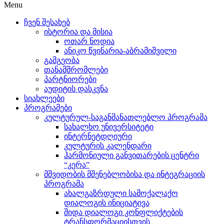
Menu
ჩვენ შესახებ
ისტორია და მისია
ოთარ ნოდია
ანიკო წვინარია-აბრამიშვილი
გამგეობა
თანამშრომლები
პარტნიორები
აუდიტის დასკვნა
სიახლეები
პროგრამები
კულტურულ-საგანმანათლებლო პროგრამა
სახალხო უნივერსიტეტი
ინტერნეტდღიური
კულტურის კალენდარი
ჰარმონიული განვითარების ცენტრი
“კერა”
მშვიდობის მშენებლობისა და ინტეგრაციის
პროგრამა
ახალგაზრდული სამოქალაქო
დიალოგის ინიციატივა
შიდა დიალოგი კონფლიქტების
ტრანსფორმაციისთვის