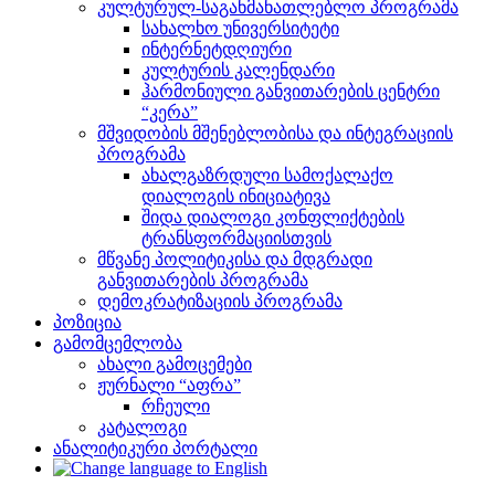
კულტურულ-საგანმანათლებლო პროგრამა
სახალხო უნივერსიტეტი
ინტერნეტდღიური
კულტურის კალენდარი
ჰარმონიული განვითარების ცენტრი
“კერა”
მშვიდობის მშენებლობისა და ინტეგრაციის
პროგრამა
ახალგაზრდული სამოქალაქო
დიალოგის ინიციატივა
შიდა დიალოგი კონფლიქტების
ტრანსფორმაციისთვის
მწვანე პოლიტიკისა და მდგრადი
განვითარების პროგრამა
დემოკრატიზაციის პროგრამა
პოზიცია
გამომცემლობა
ახალი გამოცემები
ჟურნალი “აფრა”
რჩეული
კატალოგი
ანალიტიკური პორტალი