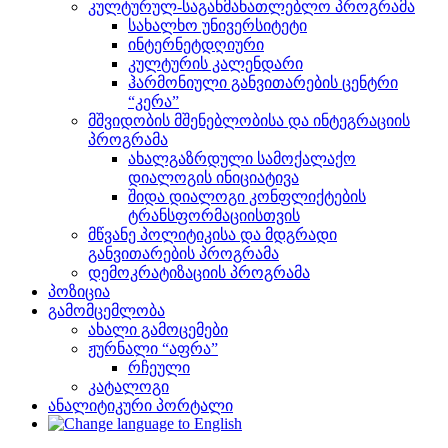
კულტურულ-საგანმანათლებლო პროგრამა
სახალხო უნივერსიტეტი
ინტერნეტდღიური
კულტურის კალენდარი
ჰარმონიული განვითარების ცენტრი
“კერა”
მშვიდობის მშენებლობისა და ინტეგრაციის
პროგრამა
ახალგაზრდული სამოქალაქო
დიალოგის ინიციატივა
შიდა დიალოგი კონფლიქტების
ტრანსფორმაციისთვის
მწვანე პოლიტიკისა და მდგრადი
განვითარების პროგრამა
დემოკრატიზაციის პროგრამა
პოზიცია
გამომცემლობა
ახალი გამოცემები
ჟურნალი “აფრა”
რჩეული
კატალოგი
ანალიტიკური პორტალი