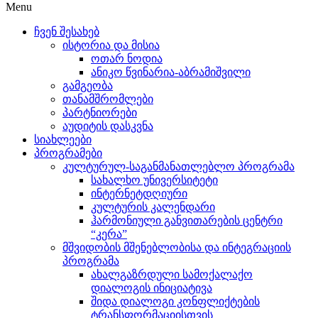
Menu
ჩვენ შესახებ
ისტორია და მისია
ოთარ ნოდია
ანიკო წვინარია-აბრამიშვილი
გამგეობა
თანამშრომლები
პარტნიორები
აუდიტის დასკვნა
სიახლეები
პროგრამები
კულტურულ-საგანმანათლებლო პროგრამა
სახალხო უნივერსიტეტი
ინტერნეტდღიური
კულტურის კალენდარი
ჰარმონიული განვითარების ცენტრი
“კერა”
მშვიდობის მშენებლობისა და ინტეგრაციის
პროგრამა
ახალგაზრდული სამოქალაქო
დიალოგის ინიციატივა
შიდა დიალოგი კონფლიქტების
ტრანსფორმაციისთვის