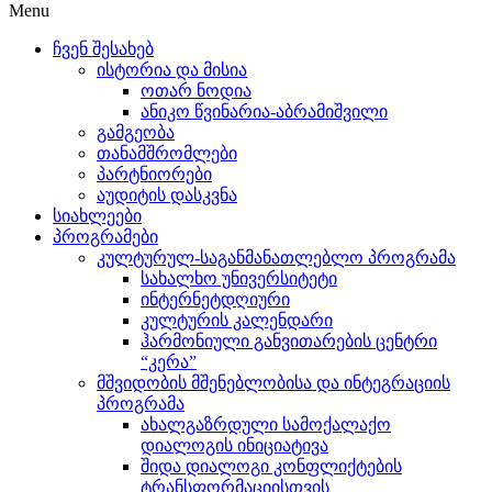
Menu
ჩვენ შესახებ
ისტორია და მისია
ოთარ ნოდია
ანიკო წვინარია-აბრამიშვილი
გამგეობა
თანამშრომლები
პარტნიორები
აუდიტის დასკვნა
სიახლეები
პროგრამები
კულტურულ-საგანმანათლებლო პროგრამა
სახალხო უნივერსიტეტი
ინტერნეტდღიური
კულტურის კალენდარი
ჰარმონიული განვითარების ცენტრი
“კერა”
მშვიდობის მშენებლობისა და ინტეგრაციის
პროგრამა
ახალგაზრდული სამოქალაქო
დიალოგის ინიციატივა
შიდა დიალოგი კონფლიქტების
ტრანსფორმაციისთვის