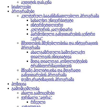
აუდიტის დასკვნა
სიახლეები
პროგრამები
კულტურულ-საგანმანათლებლო პროგრამა
სახალხო უნივერსიტეტი
ინტერნეტდღიური
კულტურის კალენდარი
ჰარმონიული განვითარების ცენტრი
“კერა”
მშვიდობის მშენებლობისა და ინტეგრაციის
პროგრამა
ახალგაზრდული სამოქალაქო
დიალოგის ინიციატივა
შიდა დიალოგი კონფლიქტების
ტრანსფორმაციისთვის
მწვანე პოლიტიკისა და მდგრადი
განვითარების პროგრამა
დემოკრატიზაციის პროგრამა
პოზიცია
გამომცემლობა
ახალი გამოცემები
ჟურნალი “აფრა”
რჩეული
კატალოგი