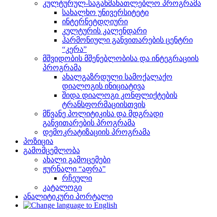
კულტურულ-საგანმანათლებლო პროგრამა
სახალხო უნივერსიტეტი
ინტერნეტდღიური
კულტურის კალენდარი
ჰარმონიული განვითარების ცენტრი
“კერა”
მშვიდობის მშენებლობისა და ინტეგრაციის
პროგრამა
ახალგაზრდული სამოქალაქო
დიალოგის ინიციატივა
შიდა დიალოგი კონფლიქტების
ტრანსფორმაციისთვის
მწვანე პოლიტიკისა და მდგრადი
განვითარების პროგრამა
დემოკრატიზაციის პროგრამა
პოზიცია
გამომცემლობა
ახალი გამოცემები
ჟურნალი “აფრა”
რჩეული
კატალოგი
ანალიტიკური პორტალი