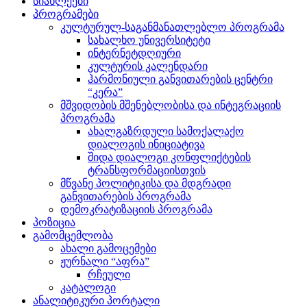
სიახლეები
პროგრამები
კულტურულ-საგანმანათლებლო პროგრამა
სახალხო უნივერსიტეტი
ინტერნეტდღიური
კულტურის კალენდარი
ჰარმონიული განვითარების ცენტრი
“კერა”
მშვიდობის მშენებლობისა და ინტეგრაციის
პროგრამა
ახალგაზრდული სამოქალაქო
დიალოგის ინიციატივა
შიდა დიალოგი კონფლიქტების
ტრანსფორმაციისთვის
მწვანე პოლიტიკისა და მდგრადი
განვითარების პროგრამა
დემოკრატიზაციის პროგრამა
პოზიცია
გამომცემლობა
ახალი გამოცემები
ჟურნალი “აფრა”
რჩეული
კატალოგი
ანალიტიკური პორტალი