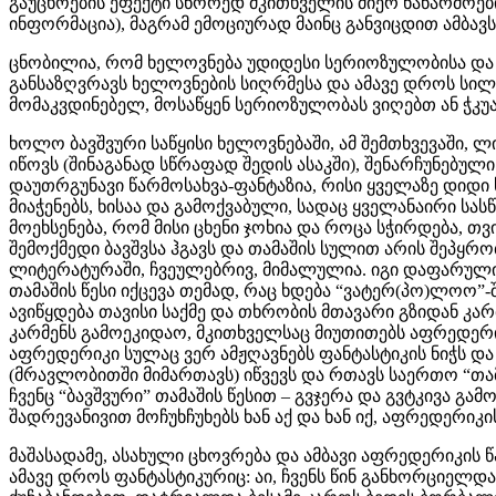
გაუცხოების ეფექტი სწორედ მკითხველის მიერ ნაწარმო
ინფორმაცია), მაგრამ ემოციურად მაინც განვიცდით ამბა
ცნობილია, რომ ხელოვნება უდიდესი სერიოზულობისა და ამ
განსაზღვრავს ხელოვნების სიღრმესა და ამავე დროს სილ
მომაკვდინებელ, მოსაწყენ სერიოზულობას ვიღებთ ან ჭკუ
ხოლო ბავშვური საწყისი ხელოვნებაში, ამ შემთხვევაში, 
იწოვს (შინაგანად სწრაფად შედის ასაკში), შენარჩუნებული
დაუთრგუნავი წარმოსახვა-ფანტაზია, რისი ყველაზე დიდი ს
მიაჭენებს, ხისაა და გამოქვაბული, სადაც ყველანაირი სა
მოეხსენება, რომ მისი ცხენი ჯოხია და როცა სჭირდება, თ
შემოქმედი ბავშვსა ჰგავს და თამაშის სულით არის შეპყრობ
ლიტერატურაში, ჩვეულებრივ, მიმალულია. იგი დაფარული
თამაშის წესი იქცევა თემად, რაც ხდება “ვატერ(პო)ლოო”
ავიწყდება თავისი საქმე და თხრობის მთავარი გზიდან კარმ
კარმენს გამოეკიდაო, მკითხველსაც მიუთითებს აფრედერიკ
აფრედერიკი სულაც ვერ ამჟღავნებს ფანტასტიკის ნიჭს და 
(მრავლობითში მიმართავს) იწვევს და რთავს საერთო “თამა
ჩვენც “ბავშვური” თამაშის წესით – გვჯერა და გვტკივა
შადრევანივით მოჩუხჩუხებს ხან აქ და ხან იქ, აფრედერიკ
მაშასადამე, ასახული ცხოვრება და ამბავი აფრედერიკის
ამავე დროს ფანტასტიკურიც: აი, ჩვენს წინ განხორციელდა