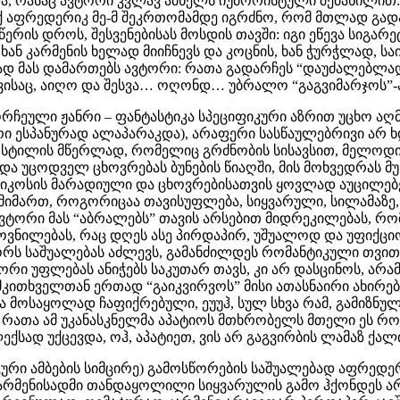
ნდა, რასაც ავტორი კვლავ ამხელს იუმორისტული შეძახილი
 “აქ აფრედერიკ მე-მ შეკრთომამდე იგრძნო, რომ მთლად გა
წერის დროს, შესვენებისას მოსდის თავში: იგი ეწევა სიგარ
ნ კარმენის ხელად მიიჩნევს და კოცნის, ხან ჭურჭლად, საიდა
ვად მას დამართებს ავტორი: რათა გადარჩეს “დაუძალებლა
სთვისაც, აიღო და შესვა… ოღონდ… უბრალო “გაგვიმარჯოს”-ა
ამორჩეული ჟანრი – ფანტასტიკა სპეციფიკური აზრით უცხო 
ი ესპანურად ალაპარაკდა), არაფერი სასწაულებრივი არ 
ი სტილის მწერლად, რომელიც გრძნობის სისავსით, მელო
 და უცოდველ ცხოვრებას ბუნების წიაღში, მის მოხვედრას მ
კოსის მარადიული და ცხოვრებისათვის ყოვლად აუცილებელ
მართ, როგორიცაა თავისუფლება, სიყვარული, სილამაზე, 
ვტორი მას “აბრალებს” თავის არსებით მიდრეკილებას, რო
ვნილებას, რაც დღეს ასე პირდაპირ, უშუალოდ და უფიქც
ტორს საშუალებას აძლევს, გამანძილდეს რომანტიკული თვი
რი უფლებას ანიჭებს საკუთარ თავს, კი არ დასცინოს, არ
, მკითხველთან ერთად “გაიკვირვოს” მისი ათასნაირი ახირებ
 მოსაყოლად ჩაფიქრებული, ეუუჰ, სულ სხვა რამ, გამიზნულ
 რათა ამ უკანასკნელმა აპატიოს მთხრობელს მთელი ეს რო
ექსად უქცევდა, ოჰ, აპატიეთ, ვის არ გაგვირბის ლამაზ ქა
ური ამბების სიმცირე) გამოსწორების საშუალებად აფ­რედერი
არმენისადმი თანდაყოლილი სიყვარულის გამო ჰქონდეს არჩე