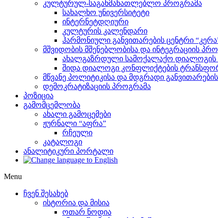
კულტურულ-საგანმანათლებლო პროგრამა
სახალხო უნივერსიტეტი
ინტერნეტდღიური
კულტურის კალენდარი
ჰარმონიული განვითარების ცენტრი “კერა
მშვიდობის მშენებლობისა და ინტეგრაციის პრ
ახალგაზრდული სამოქალაქო დიალოგის ი
შიდა დიალოგი კონფლიქტების ტრანსფორ
მწვანე პოლიტიკისა და მდგრადი განვითარები
დემოკრატიზაციის პროგრამა
პოზიცია
გამომცემლობა
ახალი გამოცემები
ჟურნალი “აფრა”
რჩეული
კატალოგი
ანალიტიკური პორტალი
Menu
ჩვენ შესახებ
ისტორია და მისია
ოთარ ნოდია