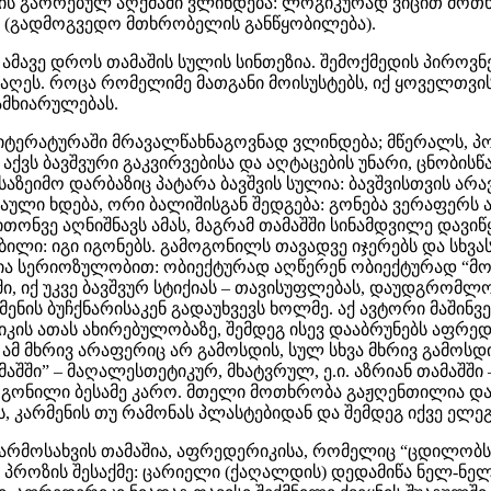
ების გაორებულ აღქმაში ვლინდება: ლოგიკურად ვიცით მო
ვს (გადმოგვედო მთხრობელის განწყობილება).
ავე დროს თამაშის სულის სინთეზია. შემოქმედის პიროვნებ
აღეს. როცა რომელიმე მათგანი მოისუსტებს, იქ ყოველთვის
ამხიარულებას.
ლიტერატურაში მრავალწახნაგოვნად ვლინდება; მწერალს, პო
 აქვს ბავშვური გაკვირვებისა და აღტაცების უნარი, ცნობის
აზეიმო დარბაზიც პატარა ბავშვის სულია: ბავშვისთვის არა
სწაული ხდება, ორი ბალიშისგან შედგება: გონება ვერაფერს 
ვითონვე აღნიშნავს ამას, მაგრამ თამაშში სინამდვილე დავ
ილი: იგი იგონებს. გამოგონილს თავადვე იჯერებს და სხვასა
ა სერიოზულობით: ობიექტურად აღწერენ ობიექტურად “მომ
-ში, იქ უკვე ბავშვურ სტიქიას – თავისუფლებას, დაუდგრომ
ენის ბუჩქნარისაკენ გადაუხვევს ხოლმე. აქ ავტორი მაშინვე
ის ათას ახირებულობაზე, შემდეგ ისევ დააბრუნებს აფრედ
ამ მხრივ არაფერიც არ გამოსდის, სულ სხვა მხრივ გამოსდ
შში” – მაღალესთეტიკურ, მხატვრულ, ე.ი. აზრიან თამაშში –
 გამოგონილი ბესამე კარო. მთელი მოთხრობა გაჟღენთილია 
ის, კარმენის თუ რამონას პლასტებიდან და შემდეგ იქვე ელე
 წარმოსახვის თამაშია, აფრედერიკისა, რომელიც “ცდილობს
 პროზის შესაქმე: ცარიელი (ქაღალდის) დედამიწა ნელ-ნელა