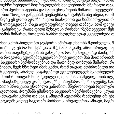
ურ ამბავს. მაშასადამე, იუმორი, რითაც სუნთქავს მთელი მო
მოუსწორებელი” მიდრეკილების მხილებიდან: მწერალი თავს
კუთარი პერსონაჟებისა და მათი ცხოვრების მიმართ. ჩვეულებ
ბთ: “ხოლო განგებამ, უზენაესმა ფანტასტმა ისე ინება, 
 თუნდაც ეს ერთი ფრაზა, ასეთი სიახლითა და სიმხიარულით რ
ს ლოგიკიდან: რაკი აფრედერიკი თავად თხზავს, ხომ ფაქ
გაჩერდეს, რათა დიდი მუსიკოსი როხასი “შემთხვევით” შეხ
იზმის მიმართ, რომლის წარმომადგენლადაც გვევლინება თ
 მასში ვმონაწილეობთ (ავტორი ხშირად უხმობს მკითხველს, 
(“იეფ, ეს რა სთქვა” და ა. შ.), მაშასადამე, აზრობრივად
ხრობის თავისებურება ის გახლავთ, რომ ემოციურად მაინც 
და როგორც გულშემატკივარნი მივაცილებთ მას მოთხრობის 
კუთარი პერსონაჟებისა და მათი ბედ-იღბლის მიმართ, რაც
იააო, ჩვენ სწორედ იმის გამო, რომ თავად მთხრობელი დი
 არ გაუწიეს, არამედ საგანგებოდ უგულებელყვეს მკითხველ
 მოთხრობილის სინამდვილეში, შეუქმნას ნამდვილობის ილ
აფხიზლებელ კომენტარებზე, სახუმარო შეძახილებზე, წამდ
ბითი პროცესის ცნობილი კანონით: მწერლისთვის რეალურია
მაგალითი, ჰოფმანს ეშინოდა საკუთარი პერსონაჟების, კლა
ს მთავარი გმირი და სხვ.). ამიტომ ავტორმა რამდენიც არ 
ატკიებს კიდეც საკუთარ პირმშოს. ირეალურია ამბავი, მაგ