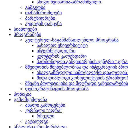
ანიკო წვინარია-აბრამიშვილი
გამგეობა
თანამშრომლები
პარტნიორები
აუდიტის დასკვნა
სიახლეები
პროგრამები
კულტურულ-საგანმანათლებლო პროგრამა
სახალხო უნივერსიტეტი
ინტერნეტდღიური
კულტურის კალენდარი
ჰარმონიული განვითარების ცენტრი “კერა
მშვიდობის მშენებლობისა და ინტეგრაციის პრ
ახალგაზრდული სამოქალაქო დიალოგის ი
შიდა დიალოგი კონფლიქტების ტრანსფორ
მწვანე პოლიტიკისა და მდგრადი განვითარები
დემოკრატიზაციის პროგრამა
პოზიცია
გამომცემლობა
ახალი გამოცემები
ჟურნალი “აფრა”
რჩეული
კატალოგი
ანალიტიკური პორტალი