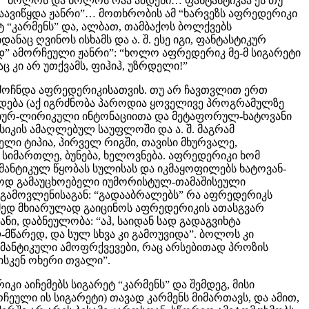
თ: “ბოლოს და ბოლოს რაა ამდენი… ფანტასტიკაა ეს თუ
დაავიწყდა ჟანრი”… მოთხრობის ამ “ხარვეზს აფრედერიკი
ეტ “კარმენს” და, ალბათ, თამბაქოს ბოლქვებს
ნაც ღვინოს ისხამს და ა. შ. ესე იგი, ფანტასტიკურ
დ” ამორჩეული ჟანრი”: “ხოლო აფრედერიკ მე-მ სიგარეტი
ც კი არ უთქვამს, ფიჰიჰ, უზრდელი!”
აღმოჩნდა აფრედერიკისათვის. თუ არ ჩავთვლით ერთ
ხდება (აქ იგრძნობა პაროდია ყოველივე პროგრამულზე
დიურ-ლირიკული ინტონაციითა და მეტაფორულ-ხატოვანი
უსიკის ამაღლებულ საუფლოში და ა. შ. მაგრამ
ი ტიპია, პირველ რიგში, თავისი მხურვალე,
სიმართლე, ბუნება, ხელოვნება. აფრედერიკი ხომ
მანტიკულ წყობას სულისას და იკმაყოფილებს ხატოვან-
იოდ გამაუცხოებელი იუმორისტულ-თამაშისეული
თგამოვლენისაგან: “გადააბრალებს” რა აფრედერიკს
ამედ მხიარულად გაიცინოს აფრედერიკის ათასგვარ
ანი, დაბნეულობა: “აჰ, საიდან სად გადაგვიხტა
-მწარედ, და სულ სხვა კი გამოუვიდა”. ბოლოს კი
მანტიკული ამოფრქვევები, რაც არსებითად პროზის
ლისკენ ოხერი თვალი”.
კი აიჩემებს სიგარეტ “კარმენს” და შემდეგ, მისი
ული ის სიგარეტი) თავად კარმენს მიმართავს, და ამით,