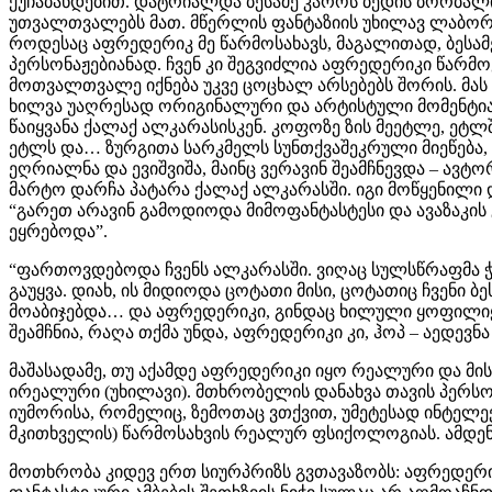
ქუჩაბანდებით. დატრიალდა ბესამე კაროს ბედის ბორბალი.
უთვალთვალებს მათ. მწერლის ფანტაზიის უხილავ ლაბორა
როდესაც აფრედერიკ მე წარმოსახავს, მაგალითად, ბესამ
პერსონაჟებიანად. ჩვენ კი შეგვიძლია აფრედერიკი წარმ
მოთვალთვალე იქნება უკვე ცოცხალ არსებებს შორის. მას ა
ხილვა უაღრესად ორიგინალური და არტისტული მომენტია 
წაიყვანა ქალაქ ალკარასისკენ. კოფოზე ზის მეეტლე, ეტლშ
ეტლს და… ზურგითა სარკმელს სუნთქვაშეკრული მიეწება, თუ
ეღრიალნა და ევიშვიშა, მაინც ვერავინ შეამჩნევდა – ავტ
მარტო დარჩა პატარა ქალაქ ალკარასში. იგი მოწყენილი
“გარეთ არავინ გამოდიოდა მიმოფანტასტესი და ავაზაკის
ეყრებოდა”.
“ფართოვდებოდა ჩვენს ალკარასში. ვიღაც სულსწრაფმა 
გაუყვა. დიახ, ის მიდიოდა ცოტათი მისი, ცოტათიც ჩვენი 
მოაბიჯებდა… და აფრედერიკი, გინდაც ხილული ყოფილიყო, 
შეამჩნია, რაღა თქმა უნდა, აფრედერიკი კი, ჰოპ – აედევნა
მაშასადამე, თუ აქამდე აფრედერიკი იყო რეალური და მის
ირეალური (უხილავი). მთხრობელის დანახვა თავის პერს
იუმორისა, რომელიც, ზემოთაც ვთქვით, უმეტესად ინტელექ
მკითხველის) წარმოსახვის რეალურ ფსიქოლოგიას. ამდენა
მოთხრობა კიდევ ერთ სიურპრიზს გვთავაზობს: აფრედერიკ