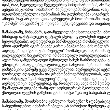
ფანტასტიკური ამბების შეთხზვის ნიჭი სულაც არ აღმოაჩ
ფიჰ, რაა, სუყოველივე ჩვეულებრივ მიმდინარეობს”, ან:
ავსებს საკუთარი “თამაშით”, ბავშვური გამონაგონით, რაც 
თვალმიდევნებული (ფანტაზიას რა გაუჭირდება) სიგარეტს ხა
ამბებს, რაც არ გამოსდის აფრედერიკს მოთხრობაში, თა
“კარმენ” მოგვიმარჯვა, იქიდან ჩვენც დაგვისხა და თავი
მაშასადამე, წინასწარ, გადაწყვეტილების საფუძველზე, 
წმინდად ფანტასტიკურ დეტალს (ჰერცოგ ლოპესის ბედაურ
ხელოვნებაში). აფრედერიკი წარმოგვიდგა რომანტიკულ
ენით აგვიწერს აგერ ბესამე კაროს ბავშვობას, მის ობლურ
აფრედერიკი “გამოუსწორებელი” რომანტიკოსია, რომანტი
დაუოკებელი სიყვარულით იმ მარადიულ ღირებულებათა მი
ავტორის გამჭვირვალედ შენიღბულ სახეს წარმოადგენს. ა
ემოციური, ამაღლებულ-ლირიკული მანერით წერის მოთხო
დისტანციის გარეშე უკვე შეუძლებელია. აფრედერიკი ავ
ლირიკულ აღტაცებასა და გრძნობამოჭარბებულობას, ავტო
რომანტიკულ “გამოსვლებზე” (“ეიფ, ეს რა თქვა” და სხვ.)
აფრედერიკი, აფრედერიკ, მე, რომელსაც სხვა რამ ჰქონდა
შუამავლად უდგება “საწყალ” აფრედერიკს მკითხველთან,
ქსოვილში ლექსის გაჩენით გამოიხატა: “და თუ ხანდახან ლ
მაშასადამე, მოთხრობის ჟანრული “ხარვეზი”-ს (ფანტას­ტიკ
სახელწოდებით ინსპირირებული (ან პირიქით: შეიძლება კ