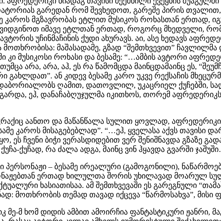
 აფრედერიკი ნიადაგ თავისი შექმნილი ქვეყნის შუაგულში 
ტორიას გარედან რომ შევხედოთ, გარეშე პირის თვალით, მ
ე კაროს მგზავრობას ეტლით მუსიკოს როხასთან ერთად, იგუ
ოვიდგინოთ იმავე ეტლთან ერთად, როგორც მხედველი, რომე
ვტორის უჩინმაჩინის ქუდი ახურავს. აი, ასე ხედავს აფრედ
მოთხრობისა: მაშასადამე, გზად “შემთხვევით” ჩავლილმა 
ი კი მუსიკოსი როხასი და ბესამე: “…ამბის ავტორი აფრედე
მცა არა, არა, აჰ, ეს რა წამომცდა მაინცდამაინც ეს, “შე
ორი გახლდათ”. ან კიდევ ბესამე კარო უკვე რექსაჩის მხეც
 დაბორიალობს ღამით, დათოვლილ, უკაცრიელ ქუჩებში, სა
 გარდა, ეჰ, დანაჩაბღუჯულმა იკითხოს, თორემ აფრედერიკს
ჭრაქიც აანთო და მაწანწალა სულით ყოვლად, აფრედერიკი
ბესამე კაროს მისაგებებლად”. “…ეჰ, ყველასა აქვს თავისი 
ეს ჩვენი ბიჭი ვერასდიდებით ვერ შენიშნავდა გზაზე გადა
 ქუჩა-ქუჩად, რა ძალა ადგა, მაინც ვინ ჰყავდა გვარში ჯაშუშ
ი პერსონაჟი – ბესამე ირეალური (გამოგონილი), ნაწარმოე
ონაჟებთან ერთად ხილულთა შორის უხილავად მოარულ სულა
ტუალური ხასიათისაა. ამ შემთხვევაში ეს გარეგნული “თამ
დ: მოთხრობის თემად თავად იქცევა “წარმოსახვა”, მისი
 მე-მ ხომ დიდის ამბით ამოირჩია ფანტასტიკური ჟანრი, მ