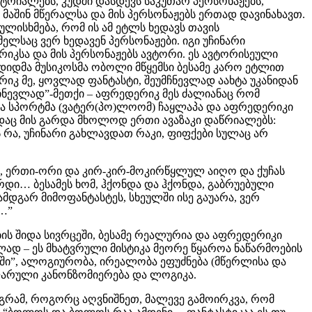
ტრიალებს, კუდში დასდევს საკუთარ პერსონაჟებს,
აშინ მწერალსა და მის პერსონაჟებს ერთად დავინახავთ.
ლისხმება, რომ ის ამ ეტლს ხედავს თავის
ლსაც ვერ ხედავენ პერსონაჟები. იგი უჩინარი
ერიკსა და მის პერსონაჟებს ავტორი. ეს ავტორისეული
დიდმა მუსიკოსმა ობოლი მწყემსი ბესამე კარო ეტლით
რიკ მე, ყოვლად ფანტასტი, შეუმჩნევლად აახტა უკანიდან
უმჩნევლად”-მეთქი – აფრედერიკ მეს ძალიანაც რომ
ურმა სპორტმა (ვატერ(პო)ლოომ) ჩაყლაპა და აფრედერიკი
დაც მის გარდა მხოლოდ ერთი ავაზაკი დაწრიალებს:
 რა, უჩინარი გახლავდათ რაკი, ფიფქები სულაც არ
, ერთი-ორი და კირ-კირ-მოკირწყლულ აიღო და ქუჩას
დარდი… ბესამეს ხომ, ჰქონდა და ჰქონდა, გაბრუებული
მდგარ მიმოფანტასტეს, სხეულში ისე გაუარა, ვერ
ი…”
ბის შიდა სივრცეში, ბესამე რეალურია და აფრედერიკი
დ – ეს მხატვრული მისტიკა მეორე წყაროა ნაწარმოების
აში”, ალოგიურობა, ირეალობა ეფუძნება (მწერლისა და
 ფარული კანონზომიერება და ლოგიკა.
აგრამ, როგორც აღვნიშნეთ, მალევე გამოირკვა, რომ