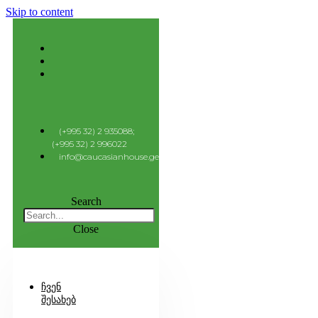
Skip to content
(+995 32) 2 935088;
(+995 32) 2 996022
info@caucasianhouse.ge
Search
Close
Ჩვენ
Შესახებ