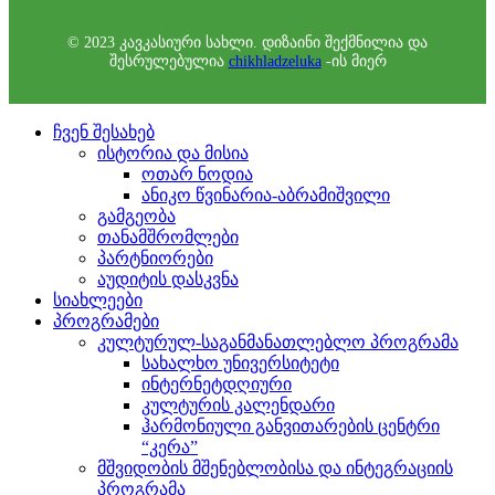
© 2023 კავკასიური სახლი. დიზაინი შექმნილია და
შესრულებულია
chikhladzeluka
-ის მიერ
ჩვენ შესახებ
ისტორია და მისია
ოთარ ნოდია
ანიკო წვინარია-აბრამიშვილი
გამგეობა
თანამშრომლები
პარტნიორები
აუდიტის დასკვნა
სიახლეები
პროგრამები
კულტურულ-საგანმანათლებლო პროგრამა
სახალხო უნივერსიტეტი
ინტერნეტდღიური
კულტურის კალენდარი
ჰარმონიული განვითარების ცენტრი
“კერა”
მშვიდობის მშენებლობისა და ინტეგრაციის
პროგრამა