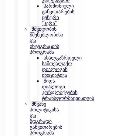
კალენდარი
ჰარმონიული
განვითარების
ცენტრი
“კერა”
მშვიდობის
მშენებლობისა
და
ინტეგრაციის
პროგრამა
ახალგაზრდული
სამოქალაქო
დიალოგის
ინიციატივა
შიდა
დიალოგი
კონფლიქტების
ტრანსფორმაციისთვის
მწვანე
პოლიტიკისა
და
მდგრადი
განვითარების
პროგრამა