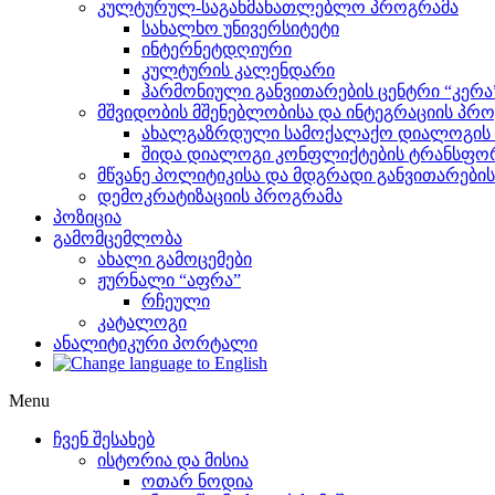
კულტურულ-საგანმანათლებლო პროგრამა
სახალხო უნივერსიტეტი
ინტერნეტდღიური
კულტურის კალენდარი
ჰარმონიული განვითარების ცენტრი “კერა
მშვიდობის მშენებლობისა და ინტეგრაციის პრ
ახალგაზრდული სამოქალაქო დიალოგის ი
შიდა დიალოგი კონფლიქტების ტრანსფორ
მწვანე პოლიტიკისა და მდგრადი განვითარები
დემოკრატიზაციის პროგრამა
პოზიცია
გამომცემლობა
ახალი გამოცემები
ჟურნალი “აფრა”
რჩეული
კატალოგი
ანალიტიკური პორტალი
Menu
ჩვენ შესახებ
ისტორია და მისია
ოთარ ნოდია