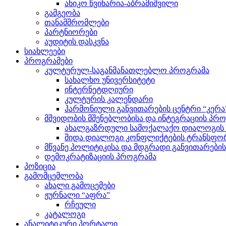
ანიკო წვინარია-აბრამიშვილი
გამგეობა
თანამშრომლები
პარტნიორები
აუდიტის დასკვნა
სიახლეები
პროგრამები
კულტურულ-საგანმანათლებლო პროგრამა
სახალხო უნივერსიტეტი
ინტერნეტდღიური
კულტურის კალენდარი
ჰარმონიული განვითარების ცენტრი “კერა
მშვიდობის მშენებლობისა და ინტეგრაციის პრ
ახალგაზრდული სამოქალაქო დიალოგის ი
შიდა დიალოგი კონფლიქტების ტრანსფორ
მწვანე პოლიტიკისა და მდგრადი განვითარები
დემოკრატიზაციის პროგრამა
პოზიცია
გამომცემლობა
ახალი გამოცემები
ჟურნალი “აფრა”
რჩეული
კატალოგი
ანალიტიკური პორტალი