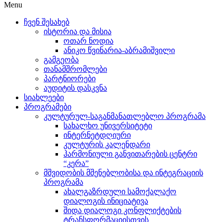
Menu
ჩვენ შესახებ
ისტორია და მისია
ოთარ ნოდია
ანიკო წვინარია-აბრამიშვილი
გამგეობა
თანამშრომლები
პარტნიორები
აუდიტის დასკვნა
სიახლეები
პროგრამები
კულტურულ-საგანმანათლებლო პროგრამა
სახალხო უნივერსიტეტი
ინტერნეტდღიური
კულტურის კალენდარი
ჰარმონიული განვითარების ცენტრი
“კერა”
მშვიდობის მშენებლობისა და ინტეგრაციის
პროგრამა
ახალგაზრდული სამოქალაქო
დიალოგის ინიციატივა
შიდა დიალოგი კონფლიქტების
ტრანსფორმაციისთვის