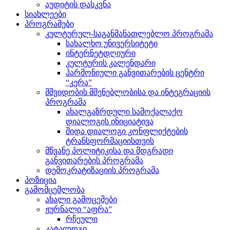
აუდიტის დასკვნა
სიახლეები
პროგრამები
კულტურულ-საგანმანათლებლო პროგრამა
სახალხო უნივერსიტეტი
ინტერნეტდღიური
კულტურის კალენდარი
ჰარმონიული განვითარების ცენტრი
“კერა”
მშვიდობის მშენებლობისა და ინტეგრაციის
პროგრამა
ახალგაზრდული სამოქალაქო
დიალოგის ინიციატივა
შიდა დიალოგი კონფლიქტების
ტრანსფორმაციისთვის
მწვანე პოლიტიკისა და მდგრადი
განვითარების პროგრამა
დემოკრატიზაციის პროგრამა
პოზიცია
გამომცემლობა
ახალი გამოცემები
ჟურნალი “აფრა”
რჩეული
კატალოგი