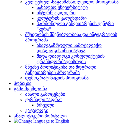
კულტურულ-საგანმანათლებლო პროგრამა
სახალხო უნივერსიტეტი
ინტერნეტდღიური
კულტურის კალენდარი
ჰარმონიული განვითარების ცენტრი
“კერა”
მშვიდობის მშენებლობისა და ინტეგრაციის
პროგრამა
ახალგაზრდული სამოქალაქო
დიალოგის ინიციატივა
შიდა დიალოგი კონფლიქტების
ტრანსფორმაციისთვის
მწვანე პოლიტიკისა და მდგრადი
განვითარების პროგრამა
დემოკრატიზაციის პროგრამა
პოზიცია
გამომცემლობა
ახალი გამოცემები
ჟურნალი “აფრა”
რჩეული
კატალოგი
ანალიტიკური პორტალი