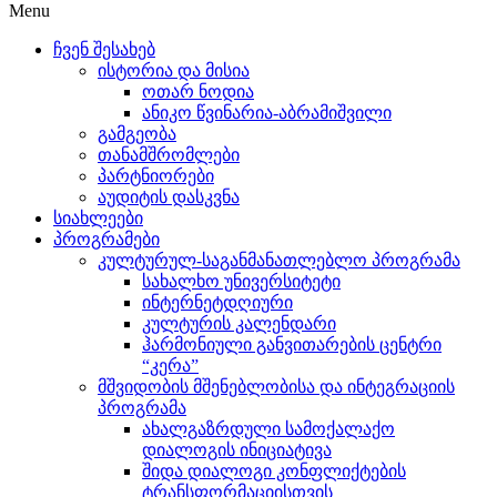
Menu
ჩვენ შესახებ
ისტორია და მისია
ოთარ ნოდია
ანიკო წვინარია-აბრამიშვილი
გამგეობა
თანამშრომლები
პარტნიორები
აუდიტის დასკვნა
სიახლეები
პროგრამები
კულტურულ-საგანმანათლებლო პროგრამა
სახალხო უნივერსიტეტი
ინტერნეტდღიური
კულტურის კალენდარი
ჰარმონიული განვითარების ცენტრი
“კერა”
მშვიდობის მშენებლობისა და ინტეგრაციის
პროგრამა
ახალგაზრდული სამოქალაქო
დიალოგის ინიციატივა
შიდა დიალოგი კონფლიქტების
ტრანსფორმაციისთვის