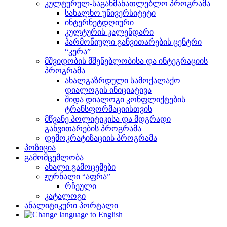
კულტურულ-საგანმანათლებლო პროგრამა
სახალხო უნივერსიტეტი
ინტერნეტდღიური
კულტურის კალენდარი
ჰარმონიული განვითარების ცენტრი
“კერა”
მშვიდობის მშენებლობისა და ინტეგრაციის
პროგრამა
ახალგაზრდული სამოქალაქო
დიალოგის ინიციატივა
შიდა დიალოგი კონფლიქტების
ტრანსფორმაციისთვის
მწვანე პოლიტიკისა და მდგრადი
განვითარების პროგრამა
დემოკრატიზაციის პროგრამა
პოზიცია
გამომცემლობა
ახალი გამოცემები
ჟურნალი “აფრა”
რჩეული
კატალოგი
ანალიტიკური პორტალი