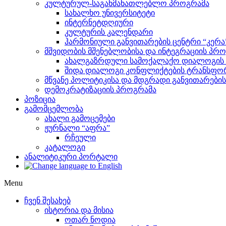
კულტურულ-საგანმანათლებლო პროგრამა
სახალხო უნივერსიტეტი
ინტერნეტდღიური
კულტურის კალენდარი
ჰარმონიული განვითარების ცენტრი “კერა
მშვიდობის მშენებლობისა და ინტეგრაციის პრ
ახალგაზრდული სამოქალაქო დიალოგის ი
შიდა დიალოგი კონფლიქტების ტრანსფორ
მწვანე პოლიტიკისა და მდგრადი განვითარები
დემოკრატიზაციის პროგრამა
პოზიცია
გამომცემლობა
ახალი გამოცემები
ჟურნალი “აფრა”
რჩეული
კატალოგი
ანალიტიკური პორტალი
Menu
ჩვენ შესახებ
ისტორია და მისია
ოთარ ნოდია