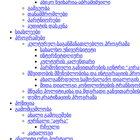
ანიკო წვინარია-აბრამიშვილი
გამგეობა
თანამშრომლები
პარტნიორები
აუდიტის დასკვნა
სიახლეები
პროგრამები
კულტურულ-საგანმანათლებლო პროგრამა
სახალხო უნივერსიტეტი
ინტერნეტდღიური
კულტურის კალენდარი
ჰარმონიული განვითარების ცენტრი “კერა
მშვიდობის მშენებლობისა და ინტეგრაციის პრ
ახალგაზრდული სამოქალაქო დიალოგის ი
შიდა დიალოგი კონფლიქტების ტრანსფორ
მწვანე პოლიტიკისა და მდგრადი განვითარები
დემოკრატიზაციის პროგრამა
პოზიცია
გამომცემლობა
ახალი გამოცემები
ჟურნალი “აფრა”
რჩეული
კატალოგი
ანალიტიკური პორტალი