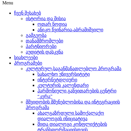
Menu
ჩვენ შესახებ
ისტორია და მისია
ოთარ ნოდია
ანიკო წვინარია-აბრამიშვილი
გამგეობა
თანამშრომლები
პარტნიორები
აუდიტის დასკვნა
სიახლეები
პროგრამები
კულტურულ-საგანმანათლებლო პროგრამა
სახალხო უნივერსიტეტი
ინტერნეტდღიური
კულტურის კალენდარი
ჰარმონიული განვითარების ცენტრი
“კერა”
მშვიდობის მშენებლობისა და ინტეგრაციის
პროგრამა
ახალგაზრდული სამოქალაქო
დიალოგის ინიციატივა
შიდა დიალოგი კონფლიქტების
ტრანსფორმაციისთვის