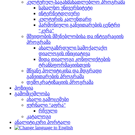
კულტურულ-საგანმანათლებლო პროგრამა
სახალხო უნივერსიტეტი
ინტერნეტდღიური
კულტურის კალენდარი
ჰარმონიული განვითარების ცენტრი
“კერა”
მშვიდობის მშენებლობისა და ინტეგრაციის
პროგრამა
ახალგაზრდული სამოქალაქო
დიალოგის ინიციატივა
შიდა დიალოგი კონფლიქტების
ტრანსფორმაციისთვის
მწვანე პოლიტიკისა და მდგრადი
განვითარების პროგრამა
დემოკრატიზაციის პროგრამა
პოზიცია
გამომცემლობა
ახალი გამოცემები
ჟურნალი “აფრა”
რჩეული
კატალოგი
ანალიტიკური პორტალი