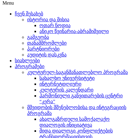
Menu
ჩვენ შესახებ
ისტორია და მისია
ოთარ ნოდია
ანიკო წვინარია-აბრამიშვილი
გამგეობა
თანამშრომლები
პარტნიორები
აუდიტის დასკვნა
სიახლეები
პროგრამები
კულტურულ-საგანმანათლებლო პროგრამა
სახალხო უნივერსიტეტი
ინტერნეტდღიური
კულტურის კალენდარი
ჰარმონიული განვითარების ცენტრი
“კერა”
მშვიდობის მშენებლობისა და ინტეგრაციის
პროგრამა
ახალგაზრდული სამოქალაქო
დიალოგის ინიციატივა
შიდა დიალოგი კონფლიქტების
ტრანსფორმაციისთვის