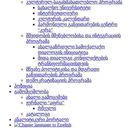
კულტურულ-საგანმანათლებლო პროგრამა
სახალხო უნივერსიტეტი
ინტერნეტდღიური
კულტურის კალენდარი
ჰარმონიული განვითარების ცენტრი
“კერა”
მშვიდობის მშენებლობისა და ინტეგრაციის
პროგრამა
ახალგაზრდული სამოქალაქო
დიალოგის ინიციატივა
შიდა დიალოგი კონფლიქტების
ტრანსფორმაციისთვის
მწვანე პოლიტიკისა და მდგრადი
განვითარების პროგრამა
დემოკრატიზაციის პროგრამა
პოზიცია
გამომცემლობა
ახალი გამოცემები
ჟურნალი “აფრა”
რჩეული
კატალოგი
ანალიტიკური პორტალი