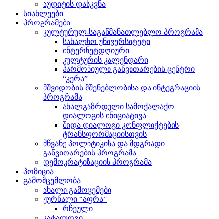
აუდიტის დასკვნა
სიახლეები
პროგრამები
კულტურულ-საგანმანათლებლო პროგრამა
სახალხო უნივერსიტეტი
ინტერნეტდღიური
კულტურის კალენდარი
ჰარმონიული განვითარების ცენტრი
“კერა”
მშვიდობის მშენებლობისა და ინტეგრაციის
პროგრამა
ახალგაზრდული სამოქალაქო
დიალოგის ინიციატივა
შიდა დიალოგი კონფლიქტების
ტრანსფორმაციისთვის
მწვანე პოლიტიკისა და მდგრადი
განვითარების პროგრამა
დემოკრატიზაციის პროგრამა
პოზიცია
გამომცემლობა
ახალი გამოცემები
ჟურნალი “აფრა”
რჩეული
კატალოგი