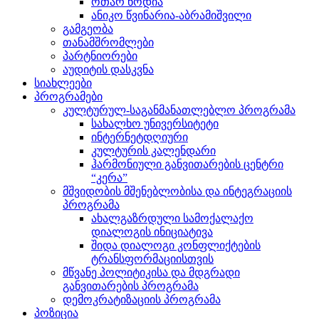
ოთარ ნოდია
ანიკო წვინარია-აბრამიშვილი
გამგეობა
თანამშრომლები
პარტნიორები
აუდიტის დასკვნა
სიახლეები
პროგრამები
კულტურულ-საგანმანათლებლო პროგრამა
სახალხო უნივერსიტეტი
ინტერნეტდღიური
კულტურის კალენდარი
ჰარმონიული განვითარების ცენტრი
“კერა”
მშვიდობის მშენებლობისა და ინტეგრაციის
პროგრამა
ახალგაზრდული სამოქალაქო
დიალოგის ინიციატივა
შიდა დიალოგი კონფლიქტების
ტრანსფორმაციისთვის
მწვანე პოლიტიკისა და მდგრადი
განვითარების პროგრამა
დემოკრატიზაციის პროგრამა
პოზიცია