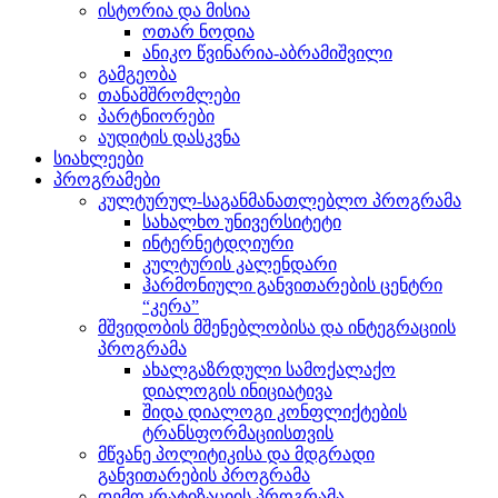
ისტორია და მისია
ოთარ ნოდია
ანიკო წვინარია-აბრამიშვილი
გამგეობა
თანამშრომლები
პარტნიორები
აუდიტის დასკვნა
სიახლეები
პროგრამები
კულტურულ-საგანმანათლებლო პროგრამა
სახალხო უნივერსიტეტი
ინტერნეტდღიური
კულტურის კალენდარი
ჰარმონიული განვითარების ცენტრი
“კერა”
მშვიდობის მშენებლობისა და ინტეგრაციის
პროგრამა
ახალგაზრდული სამოქალაქო
დიალოგის ინიციატივა
შიდა დიალოგი კონფლიქტების
ტრანსფორმაციისთვის
მწვანე პოლიტიკისა და მდგრადი
განვითარების პროგრამა
დემოკრატიზაციის პროგრამა