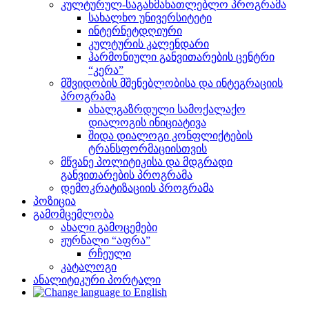
კულტურულ-საგანმანათლებლო პროგრამა
სახალხო უნივერსიტეტი
ინტერნეტდღიური
კულტურის კალენდარი
ჰარმონიული განვითარების ცენტრი
“კერა”
მშვიდობის მშენებლობისა და ინტეგრაციის
პროგრამა
ახალგაზრდული სამოქალაქო
დიალოგის ინიციატივა
შიდა დიალოგი კონფლიქტების
ტრანსფორმაციისთვის
მწვანე პოლიტიკისა და მდგრადი
განვითარების პროგრამა
დემოკრატიზაციის პროგრამა
პოზიცია
გამომცემლობა
ახალი გამოცემები
ჟურნალი “აფრა”
რჩეული
კატალოგი
ანალიტიკური პორტალი