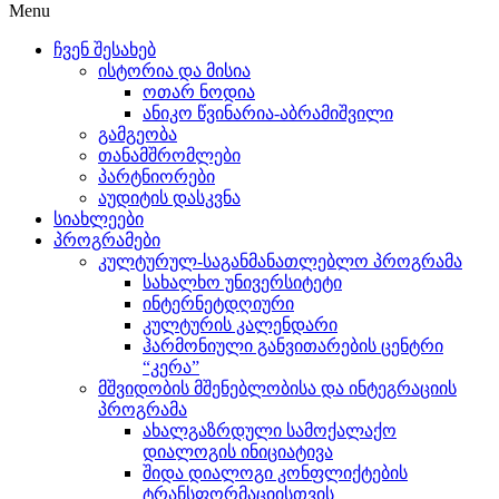
Menu
ჩვენ შესახებ
ისტორია და მისია
ოთარ ნოდია
ანიკო წვინარია-აბრამიშვილი
გამგეობა
თანამშრომლები
პარტნიორები
აუდიტის დასკვნა
სიახლეები
პროგრამები
კულტურულ-საგანმანათლებლო პროგრამა
სახალხო უნივერსიტეტი
ინტერნეტდღიური
კულტურის კალენდარი
ჰარმონიული განვითარების ცენტრი
“კერა”
მშვიდობის მშენებლობისა და ინტეგრაციის
პროგრამა
ახალგაზრდული სამოქალაქო
დიალოგის ინიციატივა
შიდა დიალოგი კონფლიქტების
ტრანსფორმაციისთვის