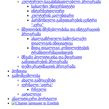
კულტურულ-საგანმანათლებლო პროგრამა
სახალხო უნივერსიტეტი
ინტერნეტდღიური
კულტურის კალენდარი
ჰარმონიული განვითარების ცენტრი
“კერა”
მშვიდობის მშენებლობისა და ინტეგრაციის
პროგრამა
ახალგაზრდული სამოქალაქო
დიალოგის ინიციატივა
შიდა დიალოგი კონფლიქტების
ტრანსფორმაციისთვის
მწვანე პოლიტიკისა და მდგრადი
განვითარების პროგრამა
დემოკრატიზაციის პროგრამა
პოზიცია
გამომცემლობა
ახალი გამოცემები
ჟურნალი “აფრა”
რჩეული
კატალოგი
ანალიტიკური პორტალი