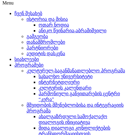
Menu
ჩვენ შესახებ
ისტორია და მისია
ოთარ ნოდია
ანიკო წვინარია-აბრამიშვილი
გამგეობა
თანამშრომლები
პარტნიორები
აუდიტის დასკვნა
სიახლეები
პროგრამები
კულტურულ-საგანმანათლებლო პროგრამა
სახალხო უნივერსიტეტი
ინტერნეტდღიური
კულტურის კალენდარი
ჰარმონიული განვითარების ცენტრი
“კერა”
მშვიდობის მშენებლობისა და ინტეგრაციის
პროგრამა
ახალგაზრდული სამოქალაქო
დიალოგის ინიციატივა
შიდა დიალოგი კონფლიქტების
ტრანსფორმაციისთვის