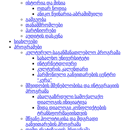
ისტორია და მისია
ოთარ ნოდია
ანიკო წვინარია-აბრამიშვილი
გამგეობა
თანამშრომლები
პარტნიორები
აუდიტის დასკვნა
სიახლეები
პროგრამები
კულტურულ-საგანმანათლებლო პროგრამა
სახალხო უნივერსიტეტი
ინტერნეტდღიური
კულტურის კალენდარი
ჰარმონიული განვითარების ცენტრი
“კერა”
მშვიდობის მშენებლობისა და ინტეგრაციის
პროგრამა
ახალგაზრდული სამოქალაქო
დიალოგის ინიციატივა
შიდა დიალოგი კონფლიქტების
ტრანსფორმაციისთვის
მწვანე პოლიტიკისა და მდგრადი
განვითარების პროგრამა
დემოკრატიზაციის პროგრამა