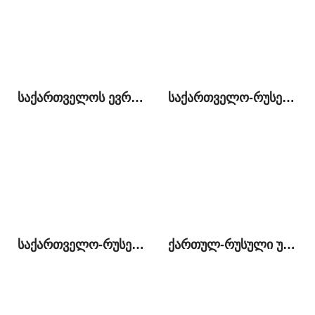
საქართველოს ევროპული ინტეგრაციის დღის წესრიგი და რუსეთთან ურთიერთობების ნორმალიზაციის პროცესი
საქართველო-რუსეთი: გამყოფ ხაზზე მიმდინარე მოვლენების პოლიტიკური, სამართლებრივი და ჰუმანიტარული განზომილება
საქართველო-რუსეთი: ორი პერსპექტივა პოლიტიკურ, უსაფრთხოების და ეკონომიკურ საკითხებზე
ქართულ-რუსული ურთიერთობები: ძველი სირთულეები და ახალი შესაძლებლობები