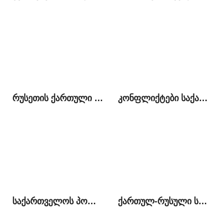
რუსეთის ქართული დიასპორა და ქართულ-რუსული ურთიერთობები
კონფლიქტები საქართველოში: მიმდინარე ეტაპის თავისებურებები და ამოცანები
საქართველოს პოლიტიკა ჩრდილოეთ კავკასიის მიმართ 2008-2012 წლებში და მას შემდეგ: შედარებითი ანალიზი
ქართულ-რუსული სავაჭრო-ეკონომიკური ურთიერთობები საქართელოს DCFTA-სთან მიერთებისა და ევრაზიული კავშირის შექმნის ფონზე