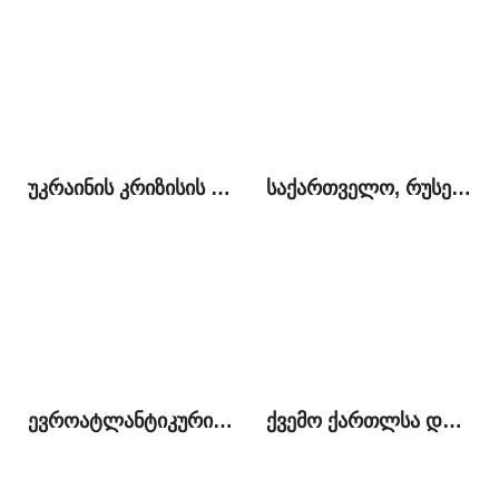
უკრაინის კრიზისის კონტექსტუალიზაცია ქართულ პოლიტიკაში
საქართველო, რუსეთი და ჩრდილოეთ კავკასია: ოპტიმალური პოლიტიკის ძიებაში
ევროატლანტიკური სკეპტიციზმი ქართულ საზოგადოებრივ-პოლიტიკურ სივრცეში
ქვემო ქართლსა და სამცხე-ჯავახეთში არსებული პრობლემები და ადგილობრივი მოსახლეობის საგარეო პოლიტიკური პრეფერენციები