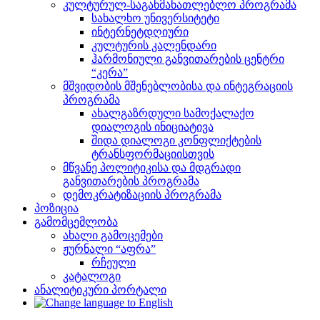
კულტურულ-საგანმანათლებლო პროგრამა
სახალხო უნივერსიტეტი
ინტერნეტდღიური
კულტურის კალენდარი
ჰარმონიული განვითარების ცენტრი
“კერა”
მშვიდობის მშენებლობისა და ინტეგრაციის
პროგრამა
ახალგაზრდული სამოქალაქო
დიალოგის ინიციატივა
შიდა დიალოგი კონფლიქტების
ტრანსფორმაციისთვის
მწვანე პოლიტიკისა და მდგრადი
განვითარების პროგრამა
დემოკრატიზაციის პროგრამა
პოზიცია
გამომცემლობა
ახალი გამოცემები
ჟურნალი “აფრა”
რჩეული
კატალოგი
ანალიტიკური პორტალი