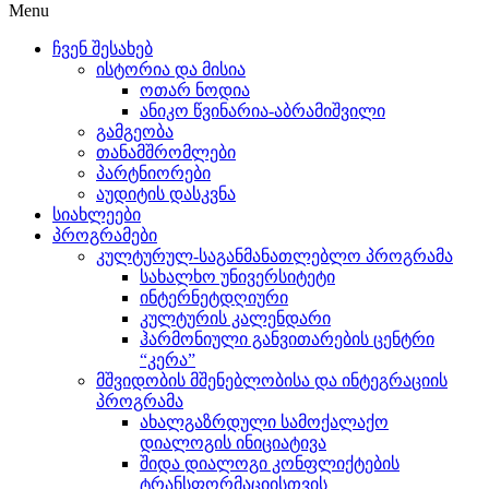
Menu
ჩვენ შესახებ
ისტორია და მისია
ოთარ ნოდია
ანიკო წვინარია-აბრამიშვილი
გამგეობა
თანამშრომლები
პარტნიორები
აუდიტის დასკვნა
სიახლეები
პროგრამები
კულტურულ-საგანმანათლებლო პროგრამა
სახალხო უნივერსიტეტი
ინტერნეტდღიური
კულტურის კალენდარი
ჰარმონიული განვითარების ცენტრი
“კერა”
მშვიდობის მშენებლობისა და ინტეგრაციის
პროგრამა
ახალგაზრდული სამოქალაქო
დიალოგის ინიციატივა
შიდა დიალოგი კონფლიქტების
ტრანსფორმაციისთვის