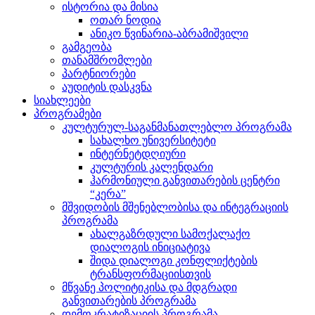
ისტორია და მისია
ოთარ ნოდია
ანიკო წვინარია-აბრამიშვილი
გამგეობა
თანამშრომლები
პარტნიორები
აუდიტის დასკვნა
სიახლეები
პროგრამები
კულტურულ-საგანმანათლებლო პროგრამა
სახალხო უნივერსიტეტი
ინტერნეტდღიური
კულტურის კალენდარი
ჰარმონიული განვითარების ცენტრი
“კერა”
მშვიდობის მშენებლობისა და ინტეგრაციის
პროგრამა
ახალგაზრდული სამოქალაქო
დიალოგის ინიციატივა
შიდა დიალოგი კონფლიქტების
ტრანსფორმაციისთვის
მწვანე პოლიტიკისა და მდგრადი
განვითარების პროგრამა
დემოკრატიზაციის პროგრამა