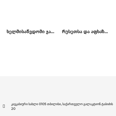
ხელმისაწვდომი ჯანდაცვა საქართველოს ოკუპირებულ ტერიტორიაზე მცხოვრები მოსახლეობისათვის: მიღწევები და გამოწვევები
რუსეთსა და აფხაზეთს შორის გაფორმებული „მოკავშირეობის და სტრატეგიული პარტნიორობის შესახებ“ ხელშეკრულების კონტექსტუალური ანალიზი
კავკასიური სახლი 0105 თბილისი, საქართველო გალაკტიონ ტაბიძის
20