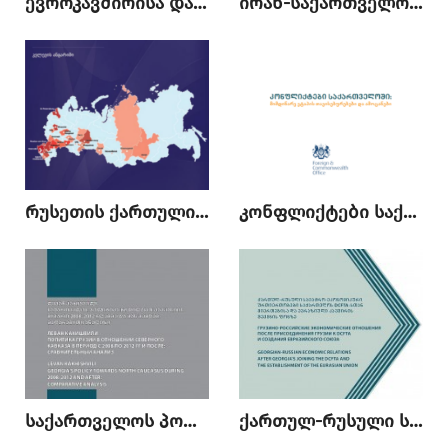
ევროკავშირისა და წევრი სახელმწიფოების საგარეო დახმარება საქართველოში: პრიორიტეტული სფეროები და მიზნები
ირან-საქართველოს ურთიერთობები და ახალი გამოწვევები ბირთვული შეთანხმების შემდეგ
რუსეთის ქართული დიასპორა და ქართულ-რუსული ურთიერთობები
კონფლიქტები საქართველოში: მიმდინარე ეტაპის თავისებურებები და ამოცანები
საქართველოს პოლიტიკა ჩრდილოეთ კავკასიის მიმართ 2008-2012 წლებში და მას შემდეგ: შედარებითი ანალიზი
ქართულ-რუსული სავაჭრო-ეკონომიკური ურთიერთობები საქართელოს DCFTA-სთან მიერთებისა და ევრაზიული კავშირის შექმნის ფონზე