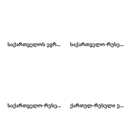
საქართველოს ევროპული ინტეგრაციის დღის წესრიგი და რუსეთთან ურთიერთობების ნორმალიზაციის პროცესი
საქართველო-რუსეთი: გამყოფ ხაზზე მიმდინარე მოვლენების პოლიტიკური, სამართლებრივი და ჰუმანიტარული განზომილება
საქართველო-რუსეთი: ორი პერსპექტივა პოლიტიკურ, უსაფრთხოების და ეკონომიკურ საკითხებზე
ქართულ-რუსული ურთიერთობები: ძველი სირთულეები და ახალი შესაძლებლობები