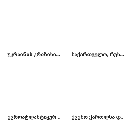
უკრაინის კრიზისის კონტექსტუალიზაცია ქართულ პოლიტიკაში
საქართველო, რუსეთი და ჩრდილოეთ კავკასია: ოპტიმალური პოლიტიკის ძიებაში
ევროატლანტიკური სკეპტიციზმი ქართულ საზოგადოებრივ-პოლიტიკურ სივრცეში
ქვემო ქართლსა და სამცხე-ჯავახეთში არსებული პრობლემები და ადგილობრივი მოსახლეობის საგარეო პოლიტიკური პრეფერენციები