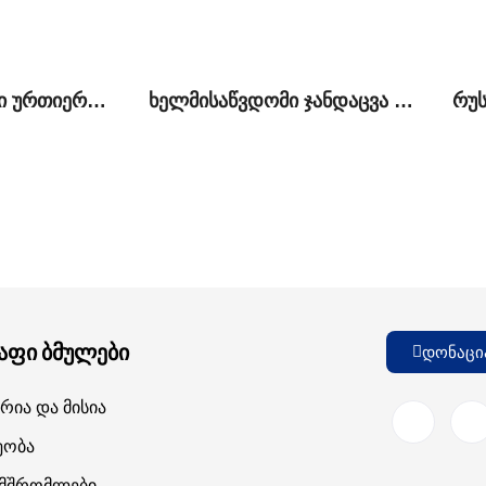
ქართულ-რუსული ურთიერთობები: ძველი სირთულეები და ახალი შესაძლებლობები
ხელმისაწვდომი ჯანდაცვა საქართველოს ოკუპირებულ ტერიტორიაზე მცხოვრები მოსახლეობისათვის: მიღწევები და გამოწვევები
აფი ბმულები
დონაცი
რია Და Მისია
ეობა
ამშრომლები