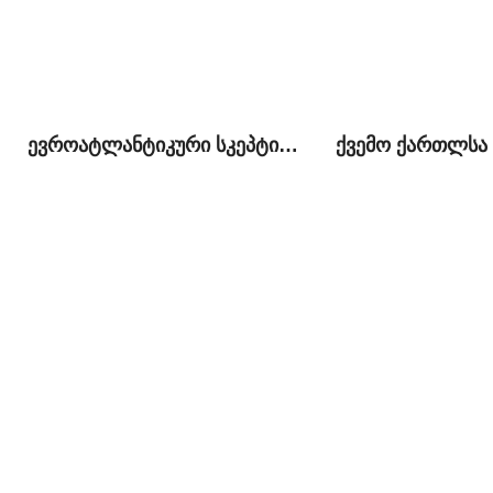
ევროატლანტიკური სკეპტიციზმი ქართულ საზოგადოებრივ-პოლიტიკურ სივრცეში