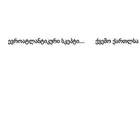
ევროატლანტიკური სკეპტიციზმი ქართულ საზოგადოებრივ-პოლიტიკურ სივრცეში