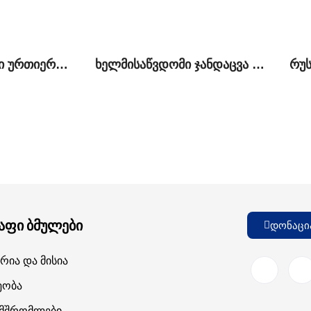
ქართულ-რუსული ურთიერთობები: ძველი სირთულეები და ახალი შესაძლებლობები
ხელმისაწვდომი ჯანდაცვა საქართველოს ოკუპირებულ ტერიტორიაზე მცხოვრები მოსახლეობისათვის: მიღწევები და გამოწვევები
აფი ბმულები
დონაცი
რია Და Მისია
ეობა
ამშრომლები