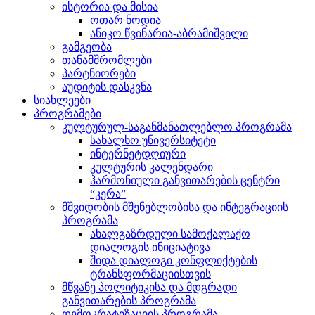
ისტორია და მისია
ოთარ ნოდია
ანიკო წვინარია-აბრამიშვილი
გამგეობა
თანამშრომლები
პარტნიორები
აუდიტის დასკვნა
სიახლეები
პროგრამები
კულტურულ-საგანმანათლებლო პროგრამა
სახალხო უნივერსიტეტი
ინტერნეტდღიური
კულტურის კალენდარი
ჰარმონიული განვითარების ცენტრი
“კერა”
მშვიდობის მშენებლობისა და ინტეგრაციის
პროგრამა
ახალგაზრდული სამოქალაქო
დიალოგის ინიციატივა
შიდა დიალოგი კონფლიქტების
ტრანსფორმაციისთვის
მწვანე პოლიტიკისა და მდგრადი
განვითარების პროგრამა
დემოკრატიზაციის პროგრამა