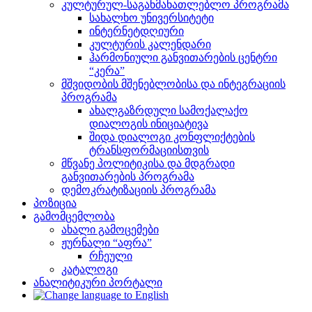
კულტურულ-საგანმანათლებლო პროგრამა
სახალხო უნივერსიტეტი
ინტერნეტდღიური
კულტურის კალენდარი
ჰარმონიული განვითარების ცენტრი
“კერა”
მშვიდობის მშენებლობისა და ინტეგრაციის
პროგრამა
ახალგაზრდული სამოქალაქო
დიალოგის ინიციატივა
შიდა დიალოგი კონფლიქტების
ტრანსფორმაციისთვის
მწვანე პოლიტიკისა და მდგრადი
განვითარების პროგრამა
დემოკრატიზაციის პროგრამა
პოზიცია
გამომცემლობა
ახალი გამოცემები
ჟურნალი “აფრა”
რჩეული
კატალოგი
ანალიტიკური პორტალი