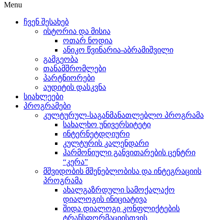
Menu
ჩვენ შესახებ
ისტორია და მისია
ოთარ ნოდია
ანიკო წვინარია-აბრამიშვილი
გამგეობა
თანამშრომლები
პარტნიორები
აუდიტის დასკვნა
სიახლეები
პროგრამები
კულტურულ-საგანმანათლებლო პროგრამა
სახალხო უნივერსიტეტი
ინტერნეტდღიური
კულტურის კალენდარი
ჰარმონიული განვითარების ცენტრი
“კერა”
მშვიდობის მშენებლობისა და ინტეგრაციის
პროგრამა
ახალგაზრდული სამოქალაქო
დიალოგის ინიციატივა
შიდა დიალოგი კონფლიქტების
ტრანსფორმაციისთვის