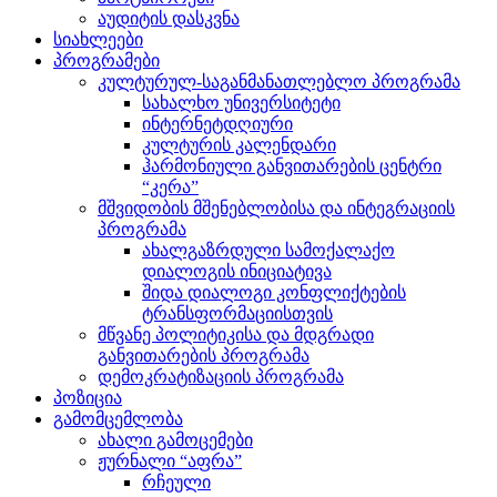
აუდიტის დასკვნა
სიახლეები
პროგრამები
კულტურულ-საგანმანათლებლო პროგრამა
სახალხო უნივერსიტეტი
ინტერნეტდღიური
კულტურის კალენდარი
ჰარმონიული განვითარების ცენტრი
“კერა”
მშვიდობის მშენებლობისა და ინტეგრაციის
პროგრამა
ახალგაზრდული სამოქალაქო
დიალოგის ინიციატივა
შიდა დიალოგი კონფლიქტების
ტრანსფორმაციისთვის
მწვანე პოლიტიკისა და მდგრადი
განვითარების პროგრამა
დემოკრატიზაციის პროგრამა
პოზიცია
გამომცემლობა
ახალი გამოცემები
ჟურნალი “აფრა”
რჩეული