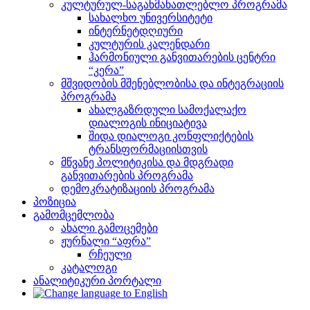
კულტურულ-საგანმანათლებლო პროგრამა
სახალხო უნივერსიტეტი
ინტერნეტდღიური
კულტურის კალენდარი
ჰარმონიული განვითარების ცენტრი
“კერა”
მშვიდობის მშენებლობისა და ინტეგრაციის
პროგრამა
ახალგაზრდული სამოქალაქო
დიალოგის ინიციატივა
შიდა დიალოგი კონფლიქტების
ტრანსფორმაციისთვის
მწვანე პოლიტიკისა და მდგრადი
განვითარების პროგრამა
დემოკრატიზაციის პროგრამა
პოზიცია
გამომცემლობა
ახალი გამოცემები
ჟურნალი “აფრა”
რჩეული
კატალოგი
ანალიტიკური პორტალი