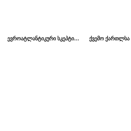
ევროატლანტიკური სკეპტიციზმი ქართულ საზოგადოებრივ-პოლიტიკურ სივრცეში