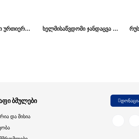
ქართულ-რუსული ურთიერთობები: ძველი სირთულეები და ახალი შესაძლებლობები
ხელმისაწვდომი ჯანდაცვა საქართველოს ოკუპირებულ ტერიტორიაზე მცხოვრები მოსახლეობისათვის: მიღწევები და გამოწვევები
აფი ბმულები
დონაცი
რია Და Მისია
ეობა
ამშრომლები